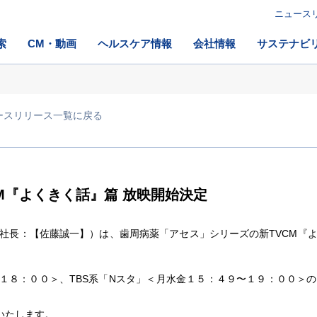
ニュース
索
CM・動画
ヘルスケア情報
会社情報
サステナビ
ースリリース一覧に戻る
M『よくきく話』篇 放映開始決定
長：【佐藤誠一】）は、歯周病薬「アセス」シリーズの新TVCM『
〜１８：００＞、TBS系「Nスタ」＜月水金１５：４９〜１９：００＞
いたします。