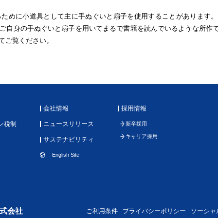
ために小道具として主に手ぬぐいと扇子を使用することがあります。今
ご自身の手ぬぐいと扇子を用いてまるで書籍を読んでいるような所作で
てご覧ください。
会社情報
採用情報
ン税制
ニュースリリース
新卒採用
キャリア採用
サステナビリティ
English Site
式会社
ご利用条件
プライバシーポリシー
ソーシャ