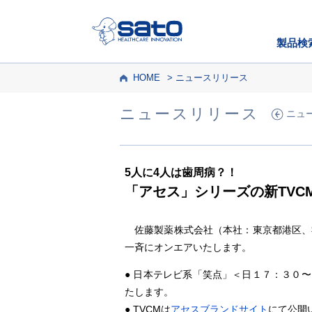
製品検
HOME
ニュースリリース
ニュースリリース
ニュ
5人に4人は歯周病？！
「アセス」シリーズの新TVC
佐藤製薬株式会社（本社：東京都港区、社
一斉にオンエアいたします。
● 日本テレビ系「笑点」＜日１７：３０
たします。
● TVCMは
アセスブランドサイト
にて公開