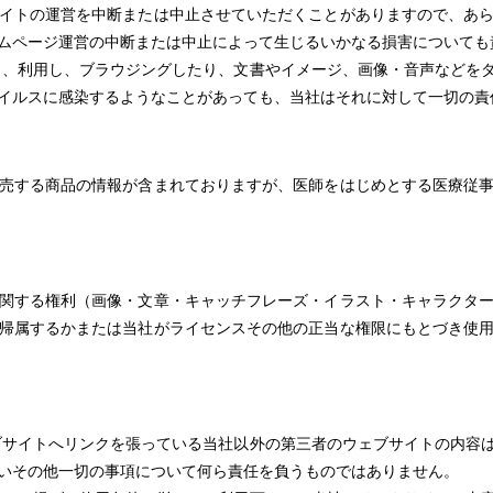
イトの運営を中断または中止させていただくことがありますので、あ
ムページ運営の中断または中止によって生じるいかなる損害についても
し、利用し、ブラウジングしたり、文書やイメージ、画像・音声などを
イルスに感染するようなことがあっても、当社はそれに対して一切の責
売する商品の情報が含まれておりますが、医師をはじめとする医療従
関する権利（画像・文章・キャッチフレーズ・イラスト・キャラクタ
帰属するかまたは当社がライセンスその他の正当な権限にもとづき使
ブサイトへリンクを張っている当社以外の第三者のウェブサイトの内容
いその他一切の事項について何ら責任を負うものではありません。