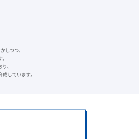
。
活かしつつ、
す。
おり、
育成しています。