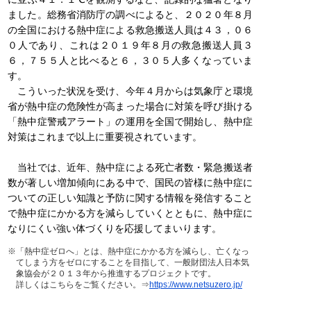
ました。総務省消防庁の調べによると、２０２０年８月
の全国における熱中症による救急搬送人員は４３，０６
０人であり、これは２０１９年８月の救急搬送人員３
６，７５５人と比べると６，３０５人多くなっていま
す。
こういった状況を受け、今年４月からは気象庁と環境
省が熱中症の危険性が高まった場合に対策を呼び掛ける
「熱中症警戒アラート」の運用を全国で開始し、熱中症
対策はこれまで以上に重要視されています。
当社では、近年、熱中症による死亡者数・緊急搬送者
数が著しい増加傾向にある中で、国民の皆様に熱中症に
ついての正しい知識と予防に関する情報を発信すること
で熱中症にかかる方を減らしていくとともに、熱中症に
なりにくい強い体づくりを応援してまいります。
※「熱中症ゼロへ」とは、熱中症にかかる方を減らし、亡くなっ
てしまう方をゼロにすることを目指して、一般財団法人日本気
象協会が２０１３年から推進するプロジェクトです。
詳しくはこちらをご覧ください。⇒
https://www.netsuzero.jp/