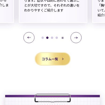
から
ります。症状や目的に合わせて選ぶこ
りま
介しま
とが大切ですので、それぞれの違いを
「胸
わかりやすくご紹介します
いて
紹介
0
1
2
3
コラム一覧