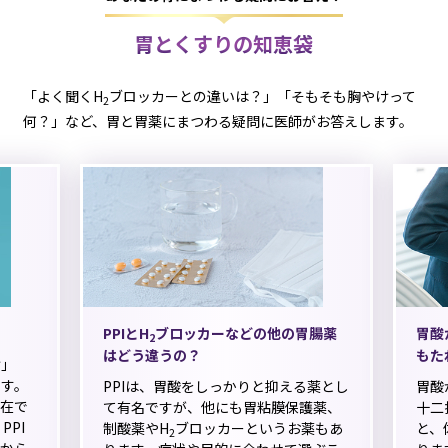
胃とくすりの知恵袋
「よく聞くH
ブロッカーとの違いは？」「そもそも胸やけって
2
何？」など、胃と胃薬にまつわる疑問に医師がお答えします。
PPIとH
ブロッカーなどの他の胃腸薬
胃酸
2
はどう違うの？
もた
け」
す。
PPIは、胃酸をしっかりと抑える薬とし
胃酸
在で
て有名ですが、他にも胃粘膜保護薬、
十二
PPI
制酸薬やH
ブロッカーというお薬もあ
と、
2