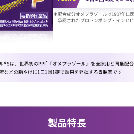
＊配合成分オメプラゾールは1987年に
承認されたプロトンポンプ・インヒビタ
*
®Sは、世界初のPPI
「オメプラゾール」を医療用と同量配合
流などの胸やけに1日1回1錠で効果を発揮する胃腸薬です。
製品特長