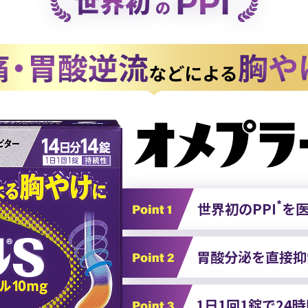
*
世界初のPPI
を
胃酸分泌を直接抑
1日1回1錠で24