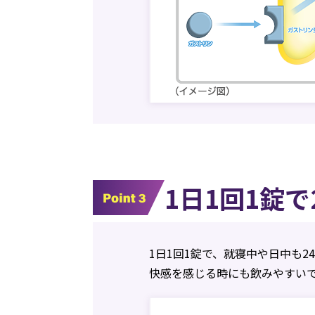
1日1回1錠
1日1回1錠で、就寝中や日中も
快感を感じる時にも飲みやすい