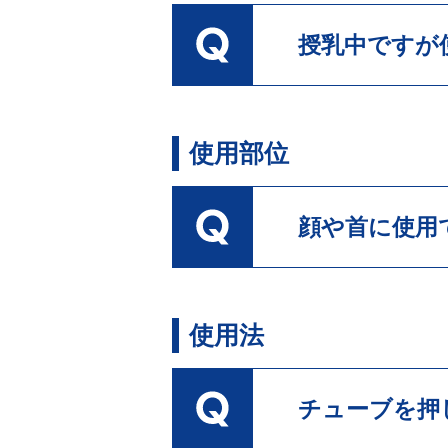
授乳中ですが
使用部位
顔や首に使用
使用法
チューブを押