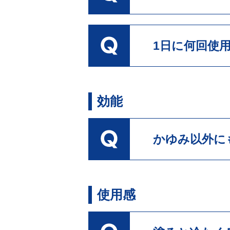
1日に何回使
効能
かゆみ以外に
使用感