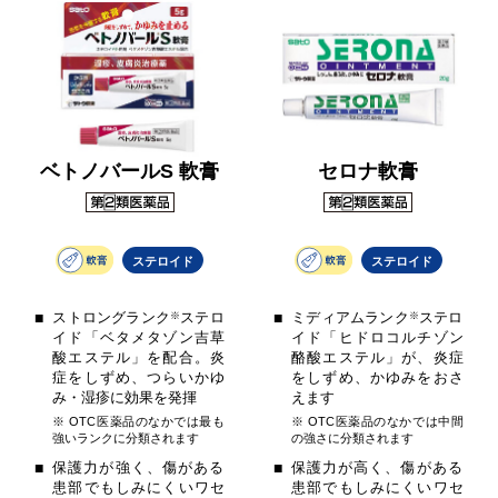
ベトノバールS 軟膏
セロナ軟膏
ステロイド
ステロイド
ストロングランク
※
ステロ
ミディアムランク
※
ステロ
イド「ベタメタゾン吉草
イド「ヒドロコルチゾン
酸エステル」を配合。炎
酪酸エステル」が、炎症
症をしずめ、つらいかゆ
をしずめ、かゆみをおさ
み・湿疹に効果を発揮
えます
※ OTC医薬品のなかでは最も
※ OTC医薬品のなかでは中間
強いランクに分類されます
の強さに分類されます
保護力が強く、傷がある
保護力が高く、傷がある
患部でもしみにくいワセ
患部でもしみにくいワセ