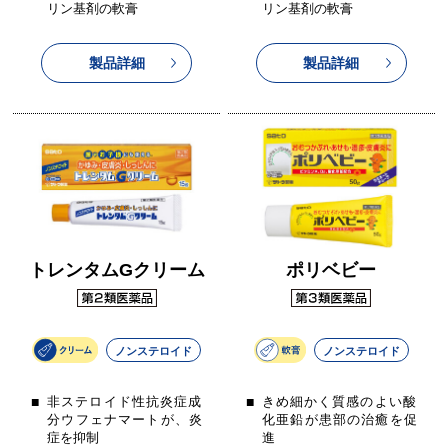
リン基剤の軟膏
リン基剤の軟膏
製品詳細
製品詳細
トレンタムGクリーム
ポリベビー
ノンステロイド
ノンステロイド
非ステロイド性抗炎症成
きめ細かく質感のよい酸
分ウフェナマートが、炎
化亜鉛が患部の治癒を促
症を抑制
進