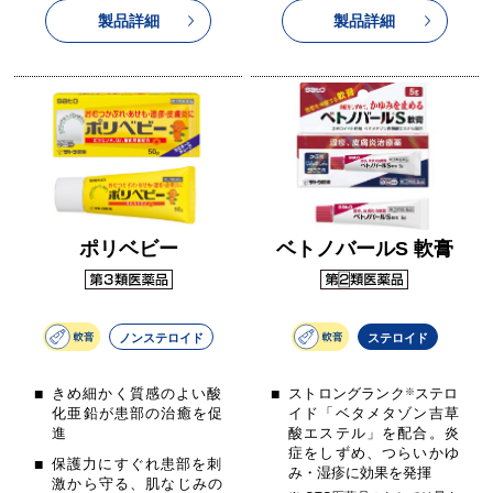
製品詳細
製品詳細
ポリベビー
ベトノバールS 軟膏
ノンステロイド
ステロイド
きめ細かく質感のよい酸
ストロングランク
※
ステロ
化亜鉛が患部の治癒を促
イド「ベタメタゾン吉草
進
酸エステル」を配合。炎
症をしずめ、つらいかゆ
保護力にすぐれ患部を刺
み・湿疹に効果を発揮
激から守る、肌なじみの