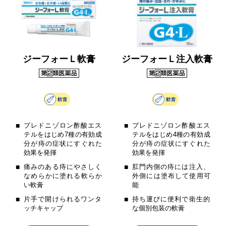
ジーフォーＬ軟膏
ジーフォーＬ注入軟膏
プレドニゾロン酢酸エス
プレドニゾロン酢酸エス
テルをはじめ7種の有効成
テルをはじめ4種の有効成
分が痔の症状にすぐれた
分が痔の症状にすぐれた
効果を発揮
効果を発揮
痛みのある痔にやさしく
肛門内側の痔には注入、
なめらかに塗れる軟らか
外側には塗布して使用可
い軟膏
能
片手で開けられるワンタ
持ち運びに便利で衛生的
ッチキャップ
な個別包装の軟膏