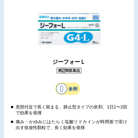
ジーフォーＬ
患部付近で⻑く留まる、静止型タイプの坐剤、1日1〜2回
で効果を発揮
痛み・かゆみにはたらく塩酸リドカインが時間差で溶け
出す徐放性顆粒で、長く効果を発揮