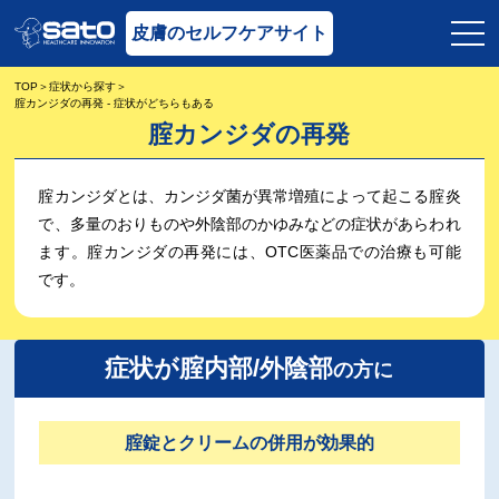
皮膚のセルフケアサイト
TOP
症状から探す
腟カンジダの再発 - 症状がどちらもある
腟カンジダの再発
腟カンジダとは、カンジダ菌が異常増殖によって起こる腟炎
で、多量のおりものや外陰部のかゆみなどの症状があらわれ
ます。腟カンジダの再発には、OTC医薬品での治療も可能
です。
症状が腟内部/外陰部
の方に
腟錠とクリームの併用が効果的