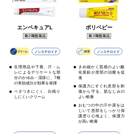
エンペキュアL
ポリベビー
ノンステロイド
ノンステロイド
生理用品や下着、汗・ム
きめ細かく質感のよい酸
レによるデリケートな部
化亜鉛が患部の治癒を促
分のかゆみ・湿疹に、7種
進
の有効成分が効果を発揮
保護力にすぐれ患部を刺
ベタつきにくく、白残り
激から守る、肌なじみの
しにくいクリーム
よい軟膏
おむつの中の汗や尿をは
じいて患部をしっかり保
護塗り心地よく、保護力
が高い軟膏