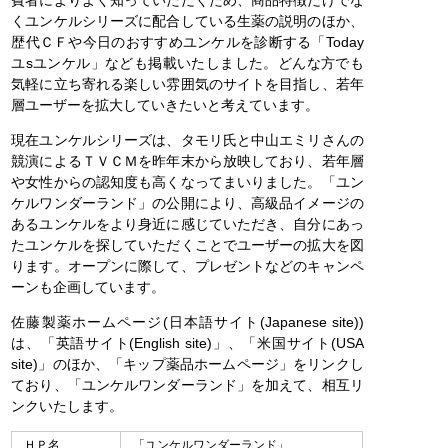
くユンケルシリーズに配合している生薬の説明のほか、
歴代ＣＦや今日のおすすめユンケルを診断する「Today
ユsユンケル」なども掲載いたしました。どんな方でも
気軽に立ち寄れる楽しい雰囲気のサイトを目指し、若年
層ユーザーを拡大していきたいと考えています。
現在ユンケルシリーズは、タモリ氏と中山エミリさんの
競演によるＴＶＣＭを昨年末から放映しており、若年層
や女性からの認知度も高くなってまいりました。「ユン
ケルワンダーランド」の公開により、高級品イメージの
あるユンケルをより身近に感じていただき、自分にあっ
たユンケルを探していただくことでユーザーの拡大を図
ります。オープンに際して、プレゼントなどのキャンペ
ーンも企画しています。
佐藤製薬ホームページ(日本語サイト(Japanese site))
は、「英語サイト(English site)」、「米国サイト(USA
site)」のほか、「キップ薬品ホームページ」をリンクし
ており、「ユンケルワンダーランド」を加えて、相互リ
ンクいたします。
ＨＰ名
「ユンケルワンダーランド」