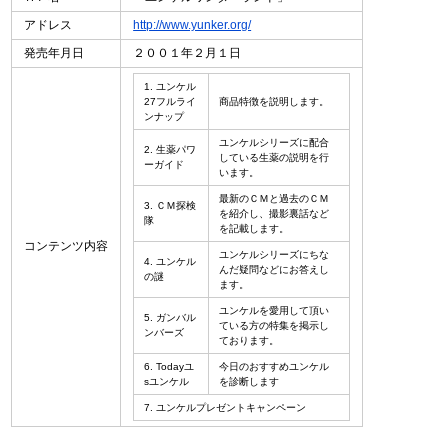
アドレス
http://www.yunker.org/
発売年月日
２００１年２月１日
1. ユンケル
27フルライ
商品特徴を説明します。
ンナップ
ユンケルシリーズに配合
2. 生薬パワ
している生薬の説明を行
ーガイド
います。
最新のＣＭと過去のＣＭ
3. ＣＭ探検
を紹介し、撮影裏話など
隊
を記載します。
コンテンツ内容
ユンケルシリーズにちな
4. ユンケル
んだ疑問などにお答えし
の謎
ます。
ユンケルを愛用して頂い
5. ガンバル
ている方の特集を掲示し
ンバーズ
ております。
6. Todayユ
今日のおすすめユンケル
sユンケル
を診断します
7. ユンケルプレゼントキャンペーン