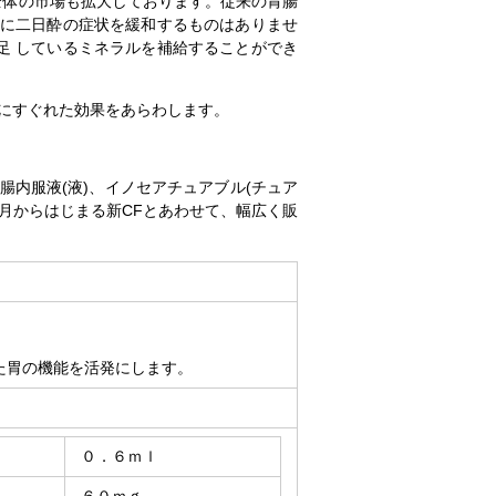
全体の市場も拡大しております。従来の胃腸
的に二日酔の症状を緩和するものはありませ
足 しているミネラルを補給することができ
にすぐれた効果をあらわします。
腸内服液(液)、イノセアチュアブル(チュア
1月からはじまる新CFとあわせて、幅広く販
た胃の機能を活発にします。
０．６ｍｌ