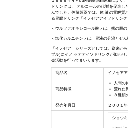
１９９９年４月の医薬品規制緩和により、
ドリンクは、 アルコールの代謝を促進し
んでした。佐藤製薬では、体 液の電解質
る胃腸ドリンク「イノセアアイソドリンク
＜ウルソデオキシコール酸＞は、熊の胆の
＜塩化カルニチン＞は、胃液の分泌とぜん
「イノセア」シリーズとしては、従来から販
ブル)にイノ セアアイソドリンクが加わり
売活動を行ってまいります。
商品名
イノセアア
人間の
商品特徴
荒れた
８種類
発売年月日
２００１年
ショウキ