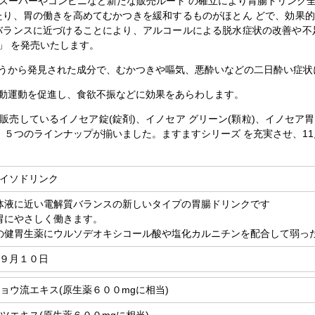
スーパーやコンビニなど新たな販売ルート の確立により胃腸ドリンク
たり、胃の働きを高めてむかつきを緩和するものがほとん どで、効果
バランスに近づけることにより、アルコールによる脱水症状の改善や不
」 を発売いたします。
うから発見された成分で、むかつきや嘔気、悪酔いなどの二日酔い症状
動運動を促進し、食欲不振などに効果をあらわします。
売しているイノセア錠(錠剤)、イノセア グリーン(顆粒)、イノセア胃
、５つのラインナップが揃いました。ますますシリーズ を充実させ、1
イソドリンク
体液に近い電解質バランスの新しいタイプの胃腸ドリンクです
胃にやさしく働きます。
の健胃生薬にウルソデオキシコール酸や塩化カルニチンを配合して弱っ
９月１０日
ョウ流エキス(原生薬６００mgに相当)