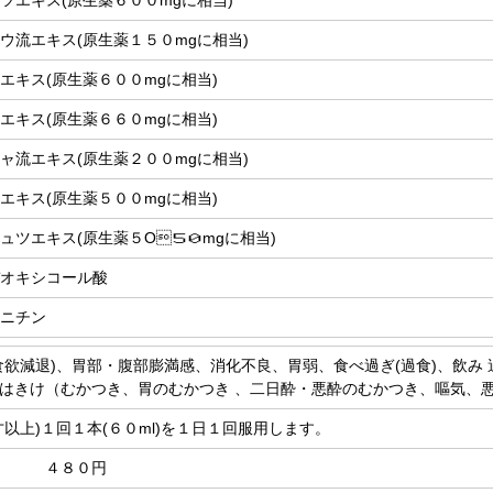
ツエキス(原生薬６００mgに相当)
ウ流エキス(原生薬１５０mgに相当)
エキス(原生薬６００mgに相当)
エキス(原生薬６６０mgに相当)
ャ流エキス(原生薬２００mgに相当)
エキス(原生薬５００mgに相当)
ュツエキス(原生薬５O５０mgに相当)
オキシコール酸
ニチン
食欲減退)、胃部・腹部膨満感、消化不良、胃弱、食べ過ぎ(過食)、飲み 過
はきけ（むかつき、胃のむかつき 、二日酔・悪酔のむかつき、嘔気、
才以上)１回１本(６０ml)を１日１回服用します。
ｌ ４８０円