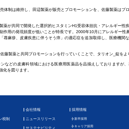
売体制は維持し、田辺製薬が販売とプロモーションを、佐藤製薬はプ
薬が共同で開発した選択的ヒスタミンH1受容体拮抗・アレルギー性
作用の発現頻度が低いことが特長です。2000年10月にアレルギー性鼻
「蕁麻疹、皮膚疾患に伴うそう痒」の適応症を追加取得し、医療機関
佐藤製薬と共同プロモーションを行っていくことで、タリオン_錠をよ
ンなどの皮膚科領域における医療用医薬品を品揃えしておりますが、
強化を図ります。
会社情報
採用情報
ン税制
ニュースリリース
新卒採用
キャリア採用
サステナビリティ