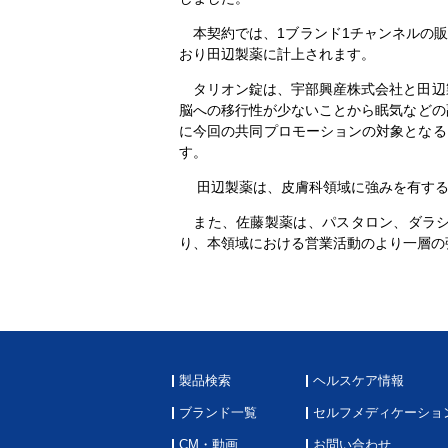
本契約では、1ブランド1チャンネルの販
おり田辺製薬に計上されます。
タリオン錠は、宇部興産株式会社と田辺製
脳への移行性が少ないことから眠気などの副
に今回の共同プロモーションの対象となる
す。
田辺製薬は、皮膚科領域に強みを有する
また、佐藤製薬は、パスタロン、ダラシ
り、本領域における営業活動のより一層の
製品検索
ヘルスケア情報
ブランド一覧
セルフメディケーショ
CM・動画
お問い合わせ