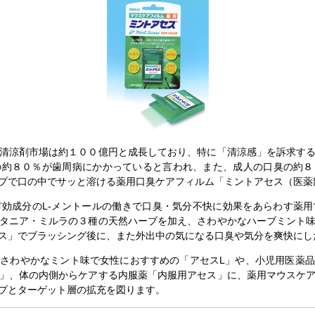
清涼剤市場は約１００億円と成長しており、特に「清涼感」を訴求する
の約８０％が歯周病にかかっていると言われ、また、成人の口臭の約８
プで口の中でサッと溶ける薬用口臭ケアフィルム「ミントアセス（医薬
効成分のL-メントールの働きで口臭・気分不快に効果をあらわす薬用
タニア・ミルラの３種の天然ハーブを加え、さわやかなハーブミント
ス」でブラッシング後に、また外出中の気になる口臭や気分を爽快にし
さわやかなミント味で女性におすすめの「アセスL」や、小児用医薬品
」、体の内側からケアする内服薬「内服用アセス」に、薬用マウスケ
プとターゲット層の拡充を図ります。