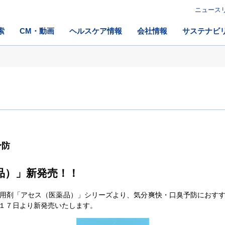
ニュース
索
CM・動画
ヘルスケア情報
会社情報
サステナビ
予防
品）」新発売！！
腔用剤「アセス（医薬品）」シリーズより、気分爽快・口臭予防におす
１７日より新発売いたします。