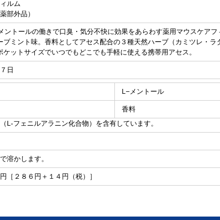
ィルム
薬部外品）
−メントールの働きで口臭・気分不快に効果をあらわす薬用マウスケアフ
ーブミント味。香料としてアセス配合の３種天然ハーブ（カミツレ・ラ
ポケットサイズでいつでもどこでも手軽に使える携帯用アセス。
７日
L−メントール
香料
（L-フェニルアラニン化合物）を含有しています。
で溶かします。
円［２８６円＋１４円（税）］