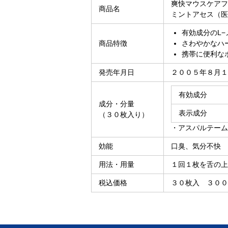
爽快マウスケアフ
商品名
ミントアセス（医
有効成分のL
商品特徴
さわやかなハ
携帯に便利な
発売年月日
２００５年８月１
有効成分
成分・分量
表示成分
（３０枚入り）
・アスパルテーム
効能
口臭、気分不快
用法・用量
１回１枚を舌の上
税込価格
３０枚入 ３００