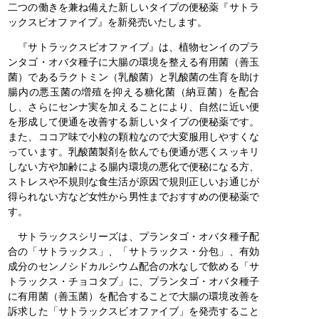
二つの働きを兼ね備えた新しいタイプの便秘薬『サトラ
ックスビオファイブ』を新発売いたします。
『サトラックスビオファイブ』は、植物センイのプラ
ンタゴ・オバタ種子に大腸の環境を整える有用菌（善玉
菌）であるラクトミン（乳酸菌）と乳酸菌の生育を助け
腸内の悪玉菌の増殖を抑える糖化菌（納豆菌）を配合
し、さらにセンナ実を加えることにより、自然に近い便
を形成して便通を改善する新しいタイプの便秘薬です。
また、ココア味で小粒の顆粒なので大変服用しやすくな
っています。乳酸菌製剤を飲んでも便通が悪くスッキリ
しない方や加齢による腸内環境の悪化で便秘になる方、
ストレスや不規則な食生活が原因で規則正しいお通じが
得られない方など女性から男性までおすすめの便秘薬で
す。
サトラックスシリーズは、プランタゴ・オバタ種子配
合の「サトラックス」、「サトラックス・分包」、有効
成分のセンノシドカルシウム配合の水なしで飲める「サ
トラックス・チョコタブ」に、プランタゴ・オバタ種子
に有用菌（善玉菌）を配合することで大腸の環境改善を
訴求した「サトラックスビオファイブ」を発売すること