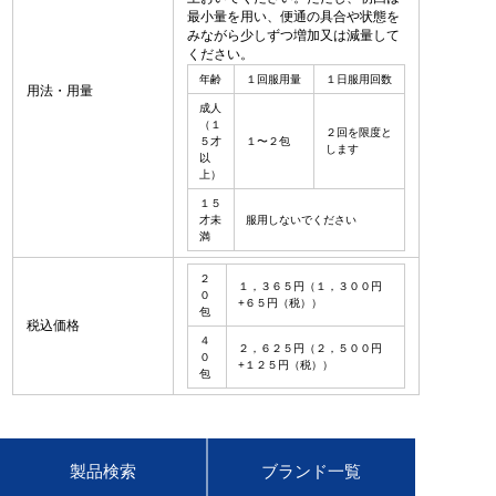
最小量を用い、便通の具合や状態を
みながら少しずつ増加又は減量して
ください。
年齢
１回服用量
１日服用回数
用法・用量
成人
（１
２回を限度と
５才
１〜２包
します
以
上）
１５
才未
服用しないでください
満
２
１，３６５円（１，３００円
０
+６５円（税））
包
税込価格
４
２，６２５円（２，５００円
０
+１２５円（税））
包
製品検索
ブランド一覧