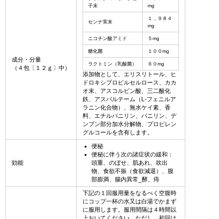
子末
mg
１，９８４
センナ実末
mg
ニコチン酸アミド
５mg
糖化菌
１００mg
成分・分量
ラクトミン（乳酸菌）
６０mg
（４包〔１２ｇ〕中）
添加物として、エリスリトール、ヒ
ドロキシプロピルセルロース、カカ
オ末、アスコルビン酸、三二酸化
鉄、アスパルテーム（L-フェニルア
ラニン化合物）、無水ケイ素、香
料、エチルバニリン、バニリン、デ
ンプン部分加水分解物、プロピレン
グルコールを含有します。
便秘
便秘に伴う次の諸症状の緩和：
効能
頭重、のぼせ、肌あれ、吹出
物、食欲不振（食欲減退）、腹
部膨満、腸内異常_酵、痔
下記の１回服用量をなるべく空腹時
にコップ一杯の水又は白湯でかまず
に服用します。服用間隔は４時間以
上おいてください。ただし、初回は