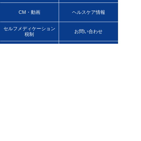
CM・動画
ヘルスケア情報
セルフメディケーション
お問い合わせ
税制
会社情報
ニュースリリース
サステナビリティ
採用情報
English Site
販売店様専用サイト
医療用医薬品サイト
佐藤製薬グループオンラインショップ
Global Site
Product Information