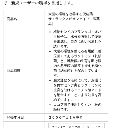
で、新規ユーザーの獲得を目指します。
大腸の環境を改善する便秘薬
商品名
サトラックスビオファイブ（医薬
品）
植物センイのプランタゴ・オバ
タ種子は、水分を吸収して便塊
を形成し、自然に近いお通じを
誘います。
大腸の環境を整える有用菌（善
玉菌）であるラクトミン（乳酸
菌）と、乳酸菌の生育を助け腸
内の悪玉菌の増殖を抑える糖化
商品特徴
菌（納豆菌）を配合していま
す。
腸の運動を活発にして、お通じ
を促すセンナ実とラクトミンの
生育を助けるニコチン酸アミド
を配合することにより効果を高
めています。
ココア味で服用しやすい小粒の
顆粒です。
発売年月日
２００６年１１月中旬
プランタゴ・オバタ種
８，６７２