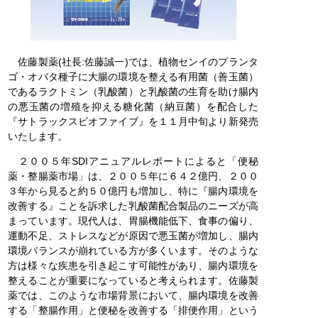
佐藤製薬(社長:佐藤誠一)では、植物センイのプランタ
ゴ・オバタ種子に大腸の環境を整える有用菌（善玉菌）
であるラクトミン（乳酸菌）と乳酸菌の生育を助け腸内
の悪玉菌の増殖を抑える糖化菌（納豆菌）を配合した
『サトラックスビオファイブ』を１１月中旬より新発売
いたします。
２００５年SDIアニュアルレポートによると「便秘
薬・整腸薬市場」は、２００５年に６４２億円、２００
３年から見ると約５０億円も増加し、特に『腸内環境を
改善する』ことを訴求した乳酸菌配合製品のニーズが高
まっています。現代人は、胃腸機能低下、食事の偏り、
運動不足、ストレスなどが原因で悪玉菌が増加し、腸内
環境バランスが崩れている方が多くいます。そのような
方は様々な疾患を引き起こす可能性があり、腸内環境を
整えることが重要になっていると考えられます。佐藤製
薬では、このような市場背景において、腸内環境を改善
する「整腸作用」と便秘を改善する「排便作用」という