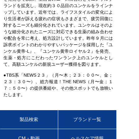
ランドを拡充し、現在約３０品目のユンケルをラインナ
ップしています。近年では、ライフスタイルの変化によ
り生活者が訴える疲れの症状もさまざまで、疲労回復に
対するニーズも細分化されています。ユンケルはそのよ
うな細分化されたニーズに対応できる生薬の組み合わせ
や配合を常に考え、処方設計しています。昨年９月には
訴求ポイントのわかりやすいパッケージを採用した『ユ
ンケル黄帝-L』、『ユンケル黄帝ロイヤル２』を発売、
生薬・処方にこだわったワンランク上のユンケルとし
て、高額ユンケルの新規ユーザー獲得を図ります。
●TBS系「NEWS２３」（月〜木；２３：００〜、金；
２３：３０〜）、総力報道！THE NEWS（月〜金；１
７：５０〜）の提供番組や、その他スポットでも放映い
たします。
製品検索
ブランド一覧
CM・動画
ヘルスケア情報