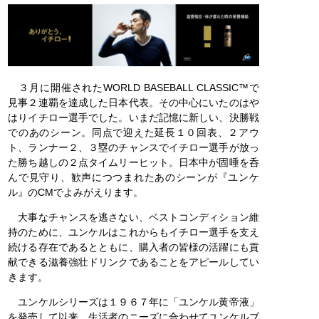
３月に開催されたWORLD BASEBALL CLASSIC™で
見事２連覇を達成した日本代表。その中心にいたのはや
はりイチロー選手でした。いまだ記憶に新しい、決勝戦
でのあのシーン。同点で迎えた延長１０回表、２アウ
ト、ランナー２、３塁のチャンスでイチロー選手が放っ
た勝ち越しの２点タイムリーヒット。日本中が固唾を呑
んで見守り、歓声につつまれたあのシーンが『ユンケ
ル』のCMでよみがえります。
大事なチャンスを逃さない、ベストコンディション維
持のために、ユンケルはこれからもイチロー選手を支え
続ける存在であるとともに、購入者の皆様の活躍にも貢
献できる滋養強壮ドリンクであることをアピールしてい
きます。
ユンケルシリーズは１９６７年に「ユンケル黄帝液」
を発売して以来、生活者のニーズに合わせてユンケルブ