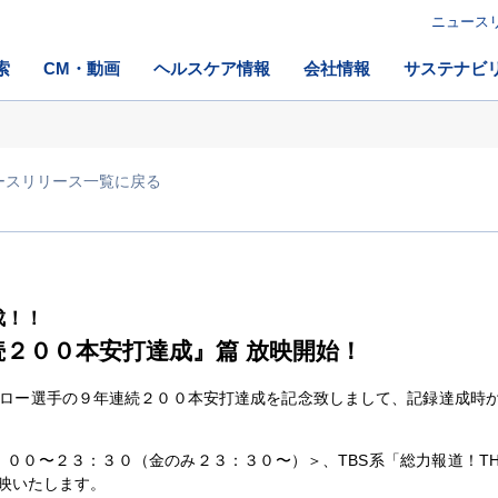
ニュース
索
CM・動画
ヘルスケア情報
会社情報
サステナビ
ースリリース一覧に戻る
成！！
続２００本安打達成』篇 放映開始！
ー選手の９年連続２００本安打達成を記念致しまして、記録達成時か
：００〜２３：３０（金のみ２３：３０〜）＞、TBS系「総力報道！TH
映いたします。