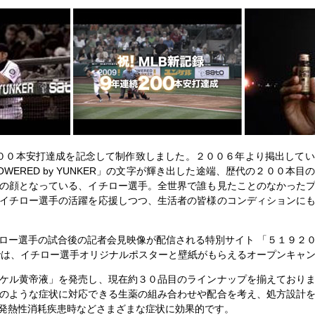
００本安打達成を記念して制作致しました。２００６年より掲出してい
WERED by YUNKER」の文字が輝き出した途端、歴代の２００本
の顔となっている、イチロー選手。全世界で誰も見たことのなかった
イチロー選手の活躍を応援しつつ、生活者の皆様のコンディションに
ー選手の試合後の記者会見映像が配信される特別サイト 「５１９２００
では、イチロー選手オリジナルポスターと壁紙がもらえるオープンキャ
ケル黄帝液」を発売し、現在約３０品目のラインナップを揃えておりま
のような症状に対応できる生薬の組み合わせや配合を考え、処方設計
発熱性消耗疾患時などさまざまな症状に効果的です。