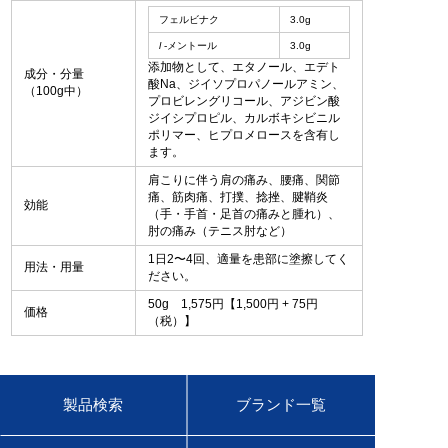
フェルビナク
3.0g
l
‐メントール
3.0g
添加物として、エタノール、エデト
成分・分量
酸Na、ジイソプロパノールアミン、
（100g中）
プロビレングリコール、アジビン酸
ジイシプロピル、カルボキシビニル
ポリマー、ヒプロメロースを含有し
ます。
肩こりに伴う肩の痛み、腰痛、関節
痛、筋肉痛、打撲、捻挫、腱鞘炎
効能
（手・手首・足首の痛みと腫れ）、
肘の痛み（テニス肘など）
1日2〜4回、適量を患部に塗擦してく
用法・用量
ださい。
50g 1,575円【1,500円 + 75円
価格
（税）】
製品検索
ブランド一覧