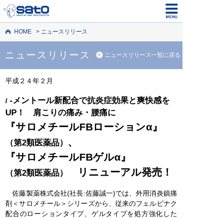
HOME
ニュースリリース
ニュースリリース
ニュースリリース一覧に戻る
平成２４年２月
‐メントール新配合で抗炎症効果と爽快感を
l
UP！ 肩こりの痛み・腰痛に
『サロメチールFBローションα』
、
（第2類医薬品）
『サロメチールFBゲルα』
リニューアル発売！
（第2類医薬品）
佐藤製薬株式会社(社長:佐藤誠一)では、外用消炎鎮痛
剤＜サロメチール＞シリーズから、従来のフェルビナク
配合のローションタイプ、ゲルタイプを処方強化した