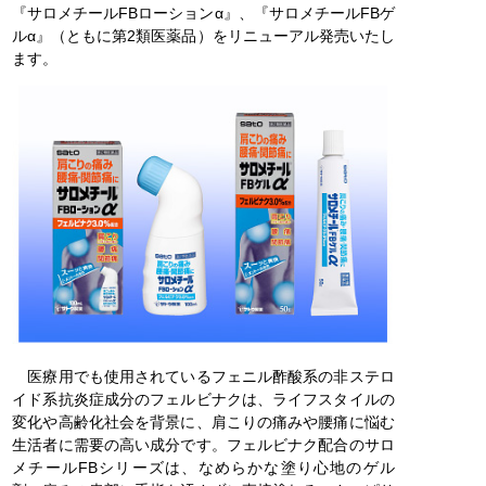
『サロメチールFBローションα』、『サロメチールFBゲ
ルα』（ともに第2類医薬品）をリニューアル発売いたし
ます。
医療用でも使用されているフェニル酢酸系の非ステロ
イド系抗炎症成分のフェルビナクは、ライフスタイルの
変化や高齢化社会を背景に、肩こりの痛みや腰痛に悩む
生活者に需要の高い成分です。フェルビナク配合のサロ
メチールFBシリーズは、なめらかな塗り心地のゲル