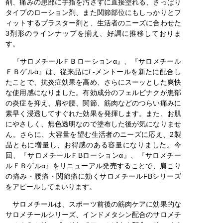
剤、痛みの患部に手指を汚さずに直接塗れる、さっぱり
タイプのローション剤、また関節部位にもしっかりとフ
ィットするプラスター剤と、生活者のニーズに合わせた
3剤形のラインナップを揃え、好調に推移しておりま
す。
『サロメチールＦＢローションα』、『サロメチール
ＦＢゲルα』は、従来品に
l
‐メントールを新たに配合し
たことで、抗炎症効果を高め、さらにスーッとした爽快
な使用感になりました。有効成分のフェルビナクが患部
の炎症を抑え、肩や腰、関節、筋肉などのつらい痛みに
素早く浸透してすぐれた効果を発揮します。また、お肌
にやさしく、無色透明なので塗布した後が気になりませ
ん。さらに、大容量を望む生活者のニーズに応え、2製
品ともに増量し、お得感のある容量になりました。今
回、『サロメチールＦBローションα』、『サロメチー
ルＦＢゲルα』をリニューアル発売することで、肩こり
の痛み・腰痛・関節痛に効くサロメチールFBシリーズ
をアピールしてまいります。
サロメチールは、スポーツ前後の筋肉ケアに効果的な
サロメチールシリーズ、インドメタシン配合のサロメチ