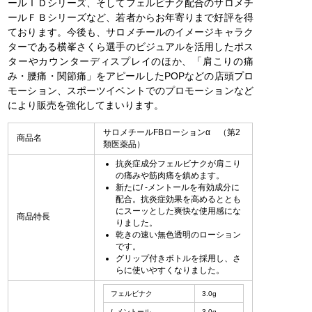
ールＩＤシリーズ、そしてフェルビナク配合のサロメチ
ールＦＢシリーズなど、若者からお年寄りまで好評を得
ております。今後も、サロメチールのイメージキャラク
ターである横峯さくら選手のビジュアルを活用したポス
ターやカウンターディスプレイのほか、「肩こりの痛
み・腰痛・関節痛」をアピールしたPOPなどの店頭プロ
モーション、スポーツイベントでのプロモーションなど
により販売を強化してまいります。
サロメチールFBローションα （第2
商品名
類医薬品）
抗炎症成分フェルビナクが肩こり
の痛みや筋肉痛を鎮めます。
新たに
l
‐メントールを有効成分に
配合。抗炎症効果を高めるととも
にスーッとした爽快な使用感にな
商品特長
りました。
乾きの速い無色透明のローション
です。
グリップ付きボトルを採用し、さ
らに使いやすくなりました。
フェルビナク
3.0g
l
‐メントール
3.0g