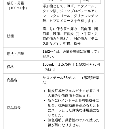
成分・分量
添加物として、BHT、エタノール、
（100ｍL中）
クエン酸、ジイソプロパノールアミ
ン、マクロゴール、グリチルレチン
酸、ヒプロメロースを含有します。
肩こりに伴う肩の痛み、筋肉痛、関
節痛、腰痛、腱鞘炎（手・手首・足
効能
首の痛みと腫れ）、肘の痛み（テニ
ス肘など）、打撲、捻挫
1日2〜4回、適量を患部に塗布してく
用法・用量
ださい。
100ｍL １,575円【１,500円 + 75円
価格
（税）】
サロメチールFBゲルα （第2類医薬
商品名
品）
抗炎症成分フェルビナクが肩こり
の痛みや筋肉痛を鎮めます。
新たに
l
‐メントールを有効成分に
配合。抗炎症効果を高めるととも
商品特長
にスーッとした爽快な使用感にな
りました。
無色透明、微香性のゲルで塗った
後が気になりません。