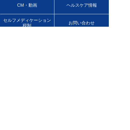
CM・動画
ヘルスケア情報
セルフメディケーション
お問い合わせ
税制
会社情報
ニュースリリース
サステナビリティ
採用情報
English Site
販売店様専用サイト
医療用医薬品サイト
佐藤製薬グループオンラインショップ
Global Site
Product Information