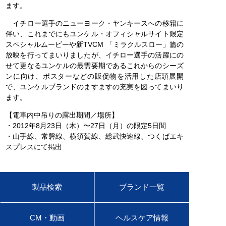
ます。
イチロー選手のニューヨーク・ヤンキースへの移籍に
伴い、これまでにもユンケル・オフィシャルサイト限定
スペシャルムービーや新TVCM 「ミラクルスロー」篇の
放映を行ってまいりましたが、イチロー選手の活躍にの
せて更なるユンケルの最需要期であるこれからのシーズ
ンに向け、ポスターなどの販促物を活用した店頭展開
で、ユンケルブランドのますますの充実を図ってまいり
ます。
【電車内中吊りの露出期間／場所】
・2012年8月23日（木）〜27日（月）の限定5日間
・山手線、常磐線、横須賀線、総武快速線、つくばエキ
スプレスにて掲出
製品検索
ブランド一覧
CM・動画
ヘルスケア情報