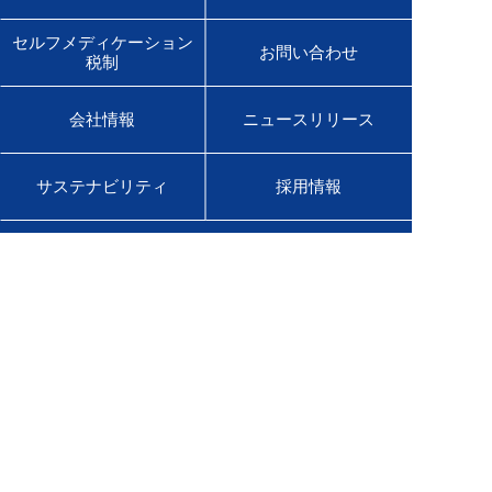
セルフメディケーション
お問い合わせ
税制
会社情報
ニュースリリース
サステナビリティ
採用情報
English Site
販売店様専用サイト
医療用医薬品サイト
佐藤製薬グループオンラインショップ
Global Site
Product Information
ご利用条件
プライバシーポリシー
ソーシャルメディアポリシー
ウェブアクセシビリティ