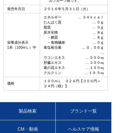
ルフルーツ味です。
発売年月日
２０１６年５月３１日（火）
エネルギー
３４ｋｃａｌ
たんぱく質
０ｇ
脂質
０ｇ
炭水化物
８ｇ
－糖質
８ｇ
栄養成分表示
－食物繊維
０ｇ
1本（100mＬ）中
食塩相当量
０．０６ｇ
ウコンエキス
５００㎎
肝臓エキス
２００㎎
葛の花エキス
１００㎎
クルクミン
１９.５㎎
１００ｍＬ ３２４円【３００円＋
価格
２４円（税）】
製品検索
ブランド一覧
CM・動画
ヘルスケア情報