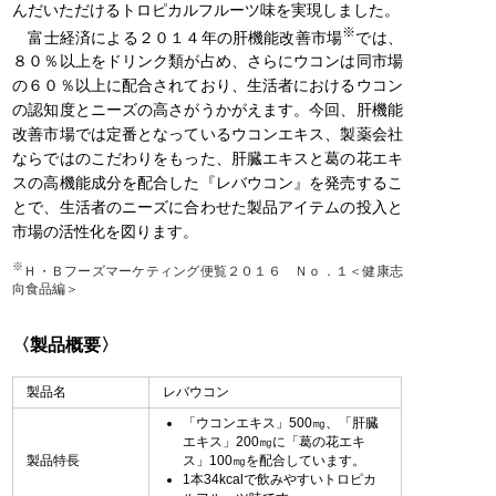
んだいただけるトロピカルフルーツ味を実現しました。
※
富士経済による２０１４年の肝機能改善市場
では、
８０％以上をドリンク類が占め、さらにウコンは同市場
の６０％以上に配合されており、生活者におけるウコン
の認知度とニーズの高さがうかがえます。今回、肝機能
改善市場では定番となっているウコンエキス、製薬会社
ならではのこだわりをもった、肝臓エキスと葛の花エキ
スの高機能成分を配合した『レバウコン』を発売するこ
とで、生活者のニーズに合わせた製品アイテムの投入と
市場の活性化を図ります。
※
Ｈ・Ｂフーズマーケティング便覧２０１６ Ｎｏ．１＜健康志
向食品編＞
〈製品概要〉
製品名
レバウコン
「ウコンエキス」500㎎、「肝臓
エキス」200㎎に「葛の花エキ
製品特長
ス」100㎎を配合しています。
1本34kcalで飲みやすいトロピカ