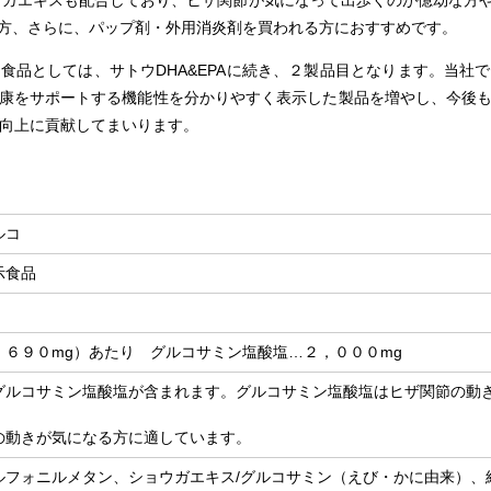
ウガエキスも配合しており、ヒザ関節が気になって出歩くのが億劫な方
方、さらに、パップ剤・外用消炎剤を買われる方におすすめです。
品としては、サトウDHA&EPAに続き、２製品目となります。当社
康をサポートする機能性を分かりやすく表示した製品を増やし、今後
L向上に貢献してまいります。
ルコ
示食品
，６９０mg）あたり グルコサミン塩酸塩…２，０００mg
グルコサミン塩酸塩が含まれます。グルコサミン塩酸塩はヒザ関節の動
の動きが気になる方に適しています。
ルフォニルメタン、ショウガエキス/グルコサミン（えび・かに由来）、結晶