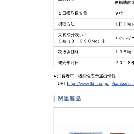
糖脂肪酸
１日摂取目安量
９粒
摂取方法
１日９粒
栄養成分表示：
エネルギー
９粒（３，６９０mg）中
税抜き価格
１３５粒
発売年月日
２０１８
● 消費者庁 機能性表示届出情報
URL
https://www.fld.caa.go.jp/caaks/
関連製品