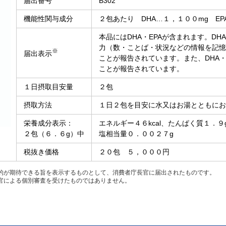
届出番号
B302
機能性関与成分
２包あたり DHA…１，１００mg EP
本品にはDHA・EPAが含まれます。DH
力（数・ことば・状況などの情報を記憶
※
届出表示
ことが報告されています。また、DHA・
ことが報告されています。
１日摂取目安量
２包
摂取方法
１日２包を目安に水又はお湯とともにお
栄養成分表示：
エネルギー４６kcal、たんぱく質１．
２包（６．６g）中
塩相当量０．００２７g
税抜き価格
２０包 ５，０００円
的が期待できる旨を表示するものとして、消費者庁長官に届出されたものです。
官による個別審査を受けたものではありません。