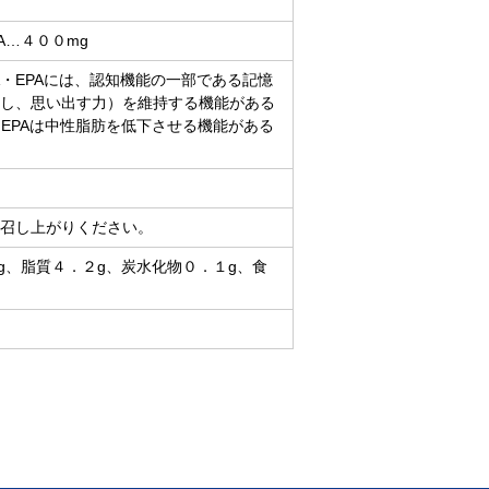
A…４００mg
A・EPAには、認知機能の一部である記憶
し、思い出す力）を維持する機能がある
EPAは中性脂肪を低下させる機能がある
召し上がりください。
９g、脂質４．２g、炭水化物０．１g、食