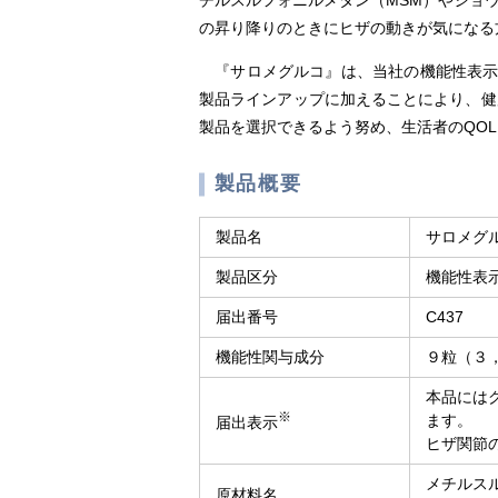
チルスルフォニルメタン（MSM）やショ
の昇り降りのときにヒザの動きが気になる
『サロメグルコ』は、当社の機能性表示食
製品ラインアップに加えることにより、健
製品を選択できるよう努め、生活者のQO
製品概要
製品名
サロメグ
製品区分
機能性表
届出番号
C437
機能性関与成分
９粒（３
本品には
※
ます。
届出表示
ヒザ関節
メチルス
原材料名