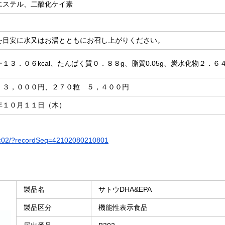
エステル、二酸化ケイ素
を目安に水又はお湯とともにお召し上がりください。
１３．０６kcal、たんぱく質０．８８g、脂質0.05g、炭水化物２．
 ３，０００円、２７０粒 ５，４００円
年１０月１１日（木）
cssc02/?recordSeq=42102080210801
製品名
サトウDHA&EPA
製品区分
機能性表示食品