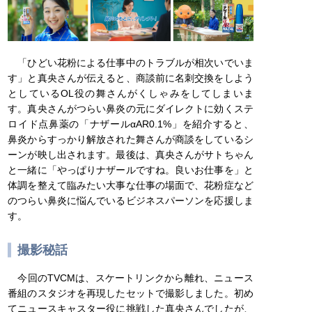
「ひどい花粉による仕事中のトラブルが相次いでいま
す」と真央さんが伝えると、商談前に名刺交換をしよう
としているOL役の舞さんがくしゃみをしてしまいま
す。真央さんがつらい鼻炎の元にダイレクトに効くステ
ロイド点鼻薬の「ナザールαAR0.1%」を紹介すると、
鼻炎からすっかり解放された舞さんが商談をしているシ
ーンが映し出されます。最後は、真央さんがサトちゃん
と一緒に「やっぱりナザールですね。良いお仕事を」と
体調を整えて臨みたい大事な仕事の場面で、花粉症など
のつらい鼻炎に悩んでいるビジネスパーソンを応援しま
す。
撮影秘話
今回のTVCMは、スケートリンクから離れ、ニュース
番組のスタジオを再現したセットで撮影しました。初め
てニュースキャスター役に挑戦した真央さんでしたが、