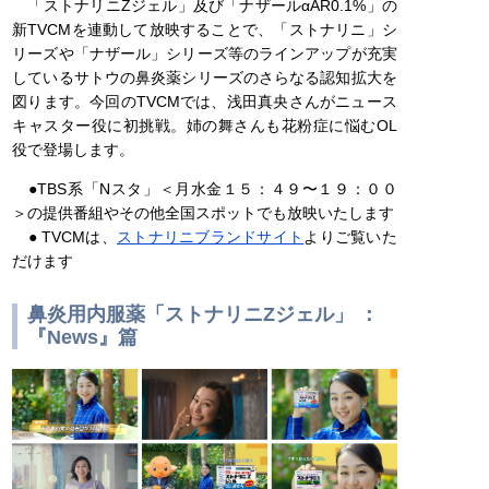
「ストナリニZジェル」及び「ナザールαAR0.1%」の
新TVCMを連動して放映することで、「ストナリニ」シ
リーズや「ナザール」シリーズ等のラインアップが充実
しているサトウの鼻炎薬シリーズのさらなる認知拡大を
図ります。今回のTVCMでは、浅田真央さんがニュース
キャスター役に初挑戦。姉の舞さんも花粉症に悩むOL
役で登場します。
●TBS系「Nスタ」＜月水金１５：４９〜１９：００
＞の提供番組やその他全国スポットでも放映いたします
● TVCMは、
ストナリニブランドサイト
よりご覧いた
だけます
鼻炎用内服薬「ストナリニZジェル」 ：
『News』篇