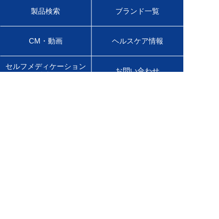
製品検索
ブランド一覧
CM・動画
ヘルスケア情報
セルフメディケーション
お問い合わせ
税制
会社情報
ニュースリリース
サステナビリティ
採用情報
English Site
販売店様専用サイト
医療用医薬品サイト
佐藤製薬グループオンラインショップ
Global Site