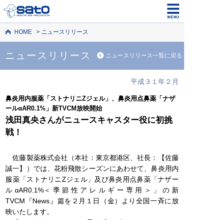
HOME
ニュースリリース
ニュースリリース
ニュースリリース一覧に戻る
平成３１年２月
鼻炎用内服薬「ストナリニZジェル」、鼻炎用点鼻薬「ナザ
ールαAR0.1%」新TVCM放映開始
浅田真央さんがニュースキャスター役に初挑
戦！
佐藤製薬株式会社（本社：東京都港区、社長：【佐藤
誠一】）では、花粉飛散シーズンにあわせて、鼻炎用内
服薬「ストナリニZジェル」及び鼻炎用点鼻薬「ナザー
ルαAR0.1%＜季節性アレルギー専用＞」の新
TVCM『News』篇を２月１日（金）より全国一斉に放
映いたします。