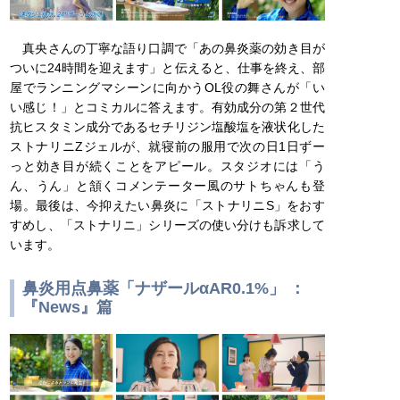
真央さんの丁寧な語り口調で「あの鼻炎薬の効き目が
ついに24時間を迎えます」と伝えると、仕事を終え、部
屋でランニングマシーンに向かうOL役の舞さんが「い
い感じ！」とコミカルに答えます。有効成分の第２世代
抗ヒスタミン成分であるセチリジン塩酸塩を液状化した
ストナリニZジェルが、就寝前の服用で次の日1日ずー
っと効き目が続くことをアピール。スタジオには「う
ん、うん」と頷くコメンテーター風のサトちゃんも登
場。最後は、今抑えたい鼻炎に「ストナリニS」をおす
すめし、「ストナリニ」シリーズの使い分けも訴求して
います。
鼻炎用点鼻薬「ナザールαAR0.1%」 ：
『News』篇