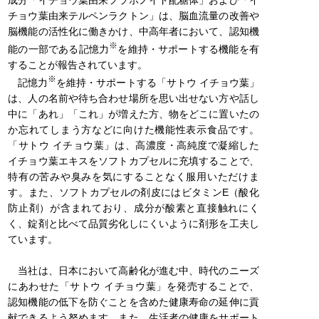
成分「イチョウ葉由来フラボノイド配糖体」および「イ
チョウ葉由来テルペンラクトン」は、脳血流量の改善や
脳機能の活性化に働きかけ、中高年者において、認知機
※
能の一部である記憶力
を維持・サポートする機能を有
することが報告されています。
※
記憶力
を維持・サポートする「サトウ イチョウ葉」
は、人の名前や待ち合わせ場所を思い出せない方や話し
中に「あれ」「これ」が増えた方、物をどこに置いたの
か忘れてしまう方などに向けた機能性表示食品です。
「サトウ イチョウ葉」は、高濃度・高純度で凝縮した
イチョウ葉エキスをソフトカプセルに充填することで、
特有の苦みや臭みを気にすることなく服用いただけま
す。また、ソフトカプセルの剤皮にはビタミンE（酸化
防止剤）が含まれており、成分が酸素と直接触れにく
く、錠剤と比べて品質劣化しにくいように剤形を工夫し
ています。
当社は、日本において高齢化が進む中、時代のニーズ
にあわせた「サトウ イチョウ葉」を発売することで、
認知機能の低下を防ぐことを含めた健康寿命の延伸に貢
献できるよう努めます。また、生活者の健康をサポート