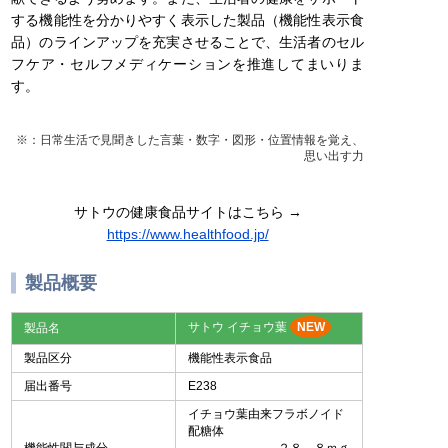
する機能性を分かりやすく表示した製品（機能性表示食
品）のラインアップを充実させることで、生活者のセル
フケア・セルフメディケーションを推進してまいりま
す。
※：日常生活で見聞きした言葉・数字・図形・位置情報を覚え、
思い出す力
サトウの健康食品サイトはこちら →
https://www.healthfood.jp/
製品概要
サトウ イチョウ葉
NEW
製品名
製品区分
機能性表示食品
届出番号
E238
イチョウ葉由来フラボノイド
配糖体
機能性関与成分
２８．８ｍｇ