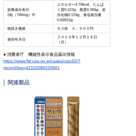
エネルギー4.79kcal、たんぱ
栄養成分表示
く質0.223g、脂質0.366g、炭
2粒（780mg）中
水化物0.159g、食塩相当量
0.00053g
税抜き価格
６０粒 ４，９００円
２０１９年１２月１６日
発売年月日
（月）
● 消費者庁 機能性表示食品届出情報
https://www.fld.caa.go.jp/caaks/cssc02/?
recordSeq=42102080220601
関連製品