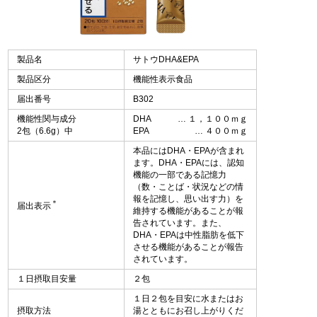
製品名
サトウDHA&EPA
製品区分
機能性表示食品
届出番号
B302
機能性関与成分
DHA
１，１００ｍｇ
2包（6.6g）中
EPA
４００ｍｇ
本品にはDHA・EPAが含まれ
ます。DHA・EPAには、認知
機能の一部である記憶力
（数・ことば・状況などの情
報を記憶し、思い出す力）を
＊
届出表示
維持する機能があることが報
告されています。また、
DHA・EPAは中性脂肪を低下
させる機能があることが報告
されています。
１日摂取目安量
２包
１日２包を目安に水またはお
摂取方法
湯とともにお召し上がりくだ