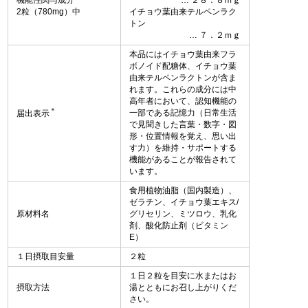
2粒（780mg）中
イチョウ葉由来テルペンラク
トン
７．２ｍｇ
本品にはイチョウ葉由来フラ
ボノイド配糖体、イチョウ葉
由来テルペンラクトンが含ま
れます。これらの成分には中
高年者において、認知機能の
＊
一部である記憶力（日常生活
届出表示
で見聞きした言葉・数字・図
形・位置情報を覚え、思い出
す力）を維持・サポートする
機能があることが報告されて
います。
食用植物油脂（国内製造）、
ゼラチン、イチョウ葉エキス/
原材料名
グリセリン、ミツロウ、乳化
剤、酸化防止剤（ビタミン
E）
１日摂取目安量
２粒
１日２粒を目安に水またはお
摂取方法
湯とともにお召し上がりくだ
さい。