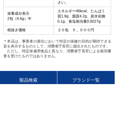
さい。
エネルギー46kcal、たんぱく
栄養成分表示
質1.9g、脂質4.2g、炭水化物
2包（6.6g）中
0.1g、食塩相当量0.0027g
税抜き価格
２０包 ５，０００円
＊本品は、事業者の責任において特定の保健の目的が期待できる
旨を表示するものとして、消費者庁長官に届出されたものです。
ただし、特定保健用食品と異なり、消費者庁長官による個別審
査を受けたものではありません。
製品検索
ブランド一覧
CM・動画
ヘルスケア情報
セルフメディケーション
お問い合わせ
税制
会社情報
ニュースリリース