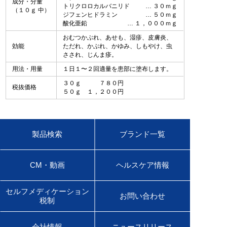
成分・分量
トリクロロカルバニリド
３０ｍｇ
（１０ｇ 中）
ジフェンヒドラミン
５０ｍｇ
酸化亜鉛
１，０００ｍｇ
おむつかぶれ、あせも、湿疹、皮膚炎、
効能
ただれ、かぶれ、かゆみ、しもやけ、虫
さされ、じんま疹。
用法・用量
１日１〜２回適量を患部に塗布します。
３０ｇ ７８０円
税抜価格
５０ｇ １，２００円
製品検索
ブランド一覧
CM・動画
ヘルスケア情報
セルフメディケーション
お問い合わせ
税制
会社情報
ニュースリリース