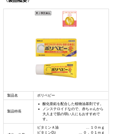
〈製品概要〉
製品名
ポリベビー
酸化亜鉛を配合した植物油基剤です。
ノンステロイドなので、赤ちゃんから
製品特長
大人まで肌の弱い人にもおすすめで
す。
ビタミンＡ油
１０ｍｇ
ビタミンD
０．０１ｍｇ
2