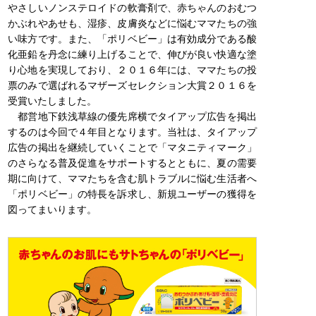
やさしいノンステロイドの軟膏剤で、赤ちゃんのおむつ
かぶれやあせも、湿疹、皮膚炎などに悩むママたちの強
い味方です。また、「ポリベビー」は有効成分である酸
化亜鉛を丹念に練り上げることで、伸びが良い快適な塗
り心地を実現しており、２０１６年には、ママたちの投
票のみで選ばれるマザーズセレクション大賞２０１６を
受賞いたしました。
都営地下鉄浅草線の優先席横でタイアップ広告を掲出
するのは今回で４年目となります。当社は、タイアップ
広告の掲出を継続していくことで「マタニティマーク」
のさらなる普及促進をサポートするとともに、夏の需要
期に向けて、ママたちを含む肌トラブルに悩む生活者へ
「ポリベビー」の特長を訴求し、新規ユーザーの獲得を
図ってまいります。