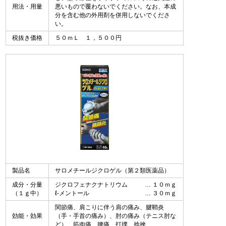
用法・用量
悪いもので覆わないでください。なお、本成
分を含む他の外用剤を併用しないでくださ
い。
税抜き価格
５０ｍＬ １，５００円
製品名
サロメチールジクロゲル（第２類医薬品）
成分・分量
ジクロフェナクナトリウム
１０ｍｇ
（１ｇ中）
ℓ-メントール
３０ｍｇ
関節痛、肩こりに伴う肩の痛み、腱鞘炎
効能・効果
（手・手首の痛み）、肘の痛み（テニス肘な
ど）、筋肉痛、腰痛、打撲、捻挫