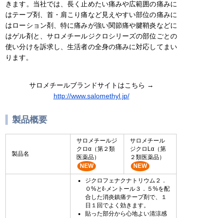
きます。当社では、長く止めたい痛みや広範囲の痛みに
はテープ剤、首・肩こり痛など見えやすい部位の痛みに
はローション剤、特に痛みが強い関節痛や腱鞘炎などに
はゲル剤と、サロメチールジクロシリーズの部位ごとの
使い分けを訴求し、生活者の全身の痛みに対応してまい
ります。
サロメチールブランドサイトはこちら →
http://www.salomethyl.jp/
製品概要
サロメチールジ
サロメチール
クロα（第２類
ジクロLα（第
製品名
医薬品）
２類医薬品）
NEW
NEW
ジクロフェナクナトリウム２．
０%とℓ-メントール３．５%を配
合した消炎鎮痛テープ剤で、１
日１回でよく効きます。
貼った部分から心地よい清涼感