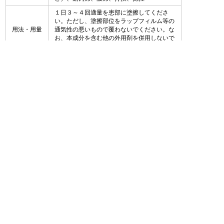
１日３～４回適量を患部に塗擦してくださ
い。ただし、塗擦部位をラップフィルム等の
用法・用量
通気性の悪いもので覆わないでください。な
お、本成分を含む他の外用剤を併用しないで
ください。
税抜き価格
４０ｇ １，６２０円
製品検索
ブランド一覧
CM・動画
ヘルスケア情報
セルフメディケーション
お問い合わせ
税制
会社情報
ニュースリリース