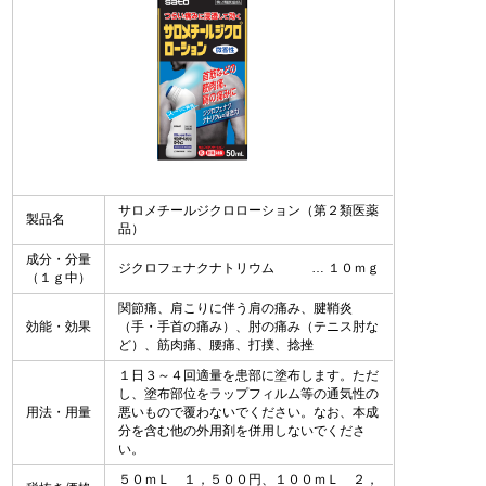
サロメチールジクロローション（第２類医薬
製品名
品）
成分・分量
ジクロフェナクナトリウム
１０ｍｇ
（１ｇ中）
関節痛、肩こりに伴う肩の痛み、腱鞘炎
効能・効果
（手・手首の痛み）、肘の痛み（テニス肘な
ど）、筋肉痛、腰痛、打撲、捻挫
１日３～４回適量を患部に塗布します。ただ
し、塗布部位をラップフィルム等の通気性の
用法・用量
悪いもので覆わないでください。なお、本成
分を含む他の外用剤を併用しないでくださ
い。
５０ｍＬ １，５００円、１００ｍＬ ２，