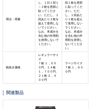
し、１日１回１
回１枚を患部
～２枚を患部に
に貼ってくだ
貼ってくださ
さい。ただ
い。ただし、１
し、１回あた
用法・用量
回あたり２枚を
り１枚を超え
超えて使用しな
て使用しない
いでください。
でください。
なお、本成分を
なお、本成分
含む他の外用剤
を含む他の外
を併用しないで
用剤を併用し
ください。
ないてくださ
い。
レギュラーサイ
ズ
７枚 １，００
ラージサイズ
税抜き価格
０円、１４枚
７枚 １，６５
１，７００円、
０円
２１枚 ２，４
００円
関連製品