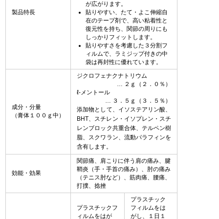
が広がります。
製品特長
貼りやすい、たて・よこ伸縮自
在のテープ剤で、高い粘着性と
復元性を持ち、関節の周りにも
しっかりフィットします。
貼りやすさを考慮した３分割フ
ィルムで、ラミジップ付きの中
袋は再封性に優れています。
ジクロフェナクナトリウム
２ｇ（２．０％）
ℓ-メントール
３．５ｇ（３．５％）
成分・分量
添加物として、イソステアリン酸、
（膏体１００ｇ中）
BHT、スチレン・イソプレン・スチ
レンブロック共重合体、テルペン樹
脂、スクワラン、流動パラフィンを
含有します。
関節痛、肩こりに伴う肩の痛み、腱
鞘炎（手・手首の痛み）、肘の痛み
効能・効果
（テニス肘など）、筋肉痛、腰痛、
打撲、捻挫
プラスチック
プラスチックフ
フィルムをは
ィルムをはが
がし、１日１