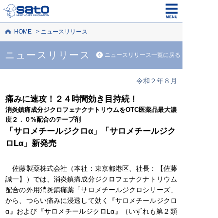
HOME
ニュースリリース
ニュースリリース
ニュースリリース一覧に戻る
令和２年８月
痛みに速攻！２４時間効き目持続！
消炎鎮痛成分ジクロフェナクナトリウムをOTC医薬品最大濃
度２．０%配合のテープ剤
「サロメチールジクロα」「サロメチールジク
ロLα」新発売
佐藤製薬株式会社（本社：東京都港区、社長：【佐藤
誠一】）では、消炎鎮痛成分ジクロフェナクナトリウム
配合の外用消炎鎮痛薬「サロメチールジクロシリーズ」
から、つらい痛みに浸透して効く『サロメチールジクロ
α』および『サロメチールジクロLα』（いずれも第２類