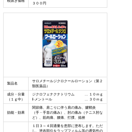
税抜き価格
３００円
サロメチールジクロクールローション（第２
製品名
類医薬品）
成分・分量
ジクロフェナクナトリウム
１０ｍｇ
（１ｇ中）
ℓ-メントール
３０ｍｇ
関節痛、肩こりに伴う肩の痛み、腱鞘炎
効能・効果
（手・手首の痛み）、肘の痛み（テニス肘な
ど）、筋肉痛、腰痛、打撲、捻挫
１日３～４回適量を患部に塗布します。ただ
し、塗布部位をラップフィルム等の通気性の