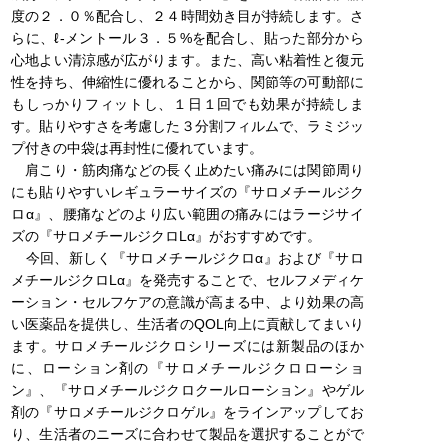
度の２．０％配合し、２４時間効き目が持続します。さ
らに、ℓ-メントール３．５%を配合し、貼った部分から
心地よい清涼感が広がります。また、高い粘着性と復元
性を持ち、伸縮性に優れることから、関節等の可動部に
もしっかりフィットし、１日１回でも効果が持続しま
す。貼りやすさを考慮した３分割フィルムで、ラミジッ
プ付きの中袋は再封性に優れています。
肩こり・筋肉痛などの長く止めたい痛みには関節周り
にも貼りやすいレギュラーサイズの『サロメチールジク
ロα』、腰痛などのより広い範囲の痛みにはラージサイ
ズの『サロメチールジクロLα』がおすすめです。
今回、新しく『サロメチールジクロα』および『サロ
メチールジクロLα』を発売することで、セルフメディケ
ーション・セルフケアの意識が高まる中、より効果の高
い医薬品を提供し、生活者のQOL向上に貢献してまいり
ます。サロメチールジクロシリーズには新製品のほか
に、ローション剤の『サロメチールジクロローショ
ン』、『サロメチールジクロクールローション』やゲル
剤の『サロメチールジクロゲル』をラインアップしてお
り、生活者のニーズに合わせて製品を選択することがで