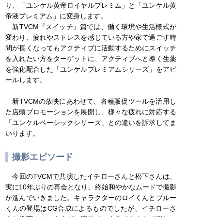
り、「ユンケル黄帝ロイヤルプレミム」と「ユンケル黄
帝液プレミアム」に変身します。
新TVCM『スイッチ』篇では、働く環境や生活様式が
変わり、疲れやストレスを感じている方や家で過ごす時
間が長くなってもアクティブに活動するためにスイッチ
を入れたい方をターゲットに、アクティブへと導く生薬
を強化配合した「ユンケルプレミアムシリーズ」をアピ
ールします。
新TVCMの放映にあわせて、各種販促ツールを活用し
た店頭プロモーションを展開し、様々な疲れに対応する
「ユンケルベーシックシリーズ」との違いを訴求してま
いります。
撮影エピソード
今回のTVCMで共演したイチローさんと松下さんは、
実に10年ぶりの再会となり、終始和やかなムードで撮影
が進んでいきました。キャラクターのロイくんとブルー
くんの登場はCG合成によるものでしたが、イチローさ