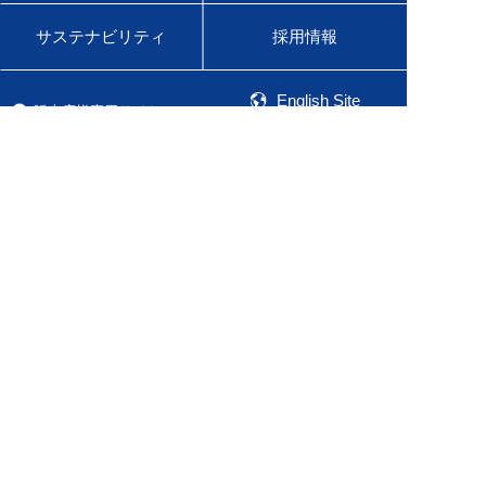
サステナビリティ
採用情報
English Site
販売店様専用サイト
医療用医薬品サイト
佐藤製薬グループオンラインショップ
Global Site
Product Information
ご利用条件
プライバシーポリシー
ソーシャルメディアポリシー
ウェブアクセシビリティ
佐藤製薬株式会社
©Sato Pharmaceutical Co.,Ltd All Rights Reserved.
Major League Baseball trademarks and copyrights are used with
permission of Major League Baseball. Visit MLB.com.