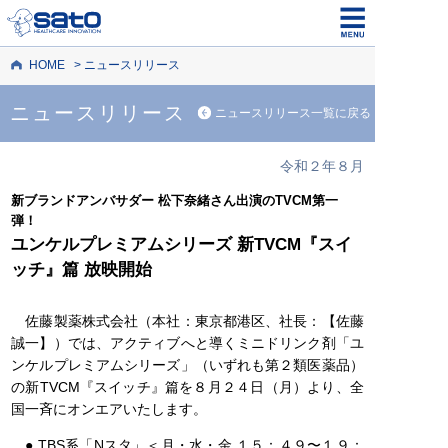
HOME
ニュースリリース
ニュースリリース
ニュースリリース一覧に戻る
令和２年８月
新ブランドアンバサダー 松下奈緒さん出演のTVCM第一
弾！
ユンケルプレミアムシリーズ 新TVCM『スイ
ッチ』篇 放映開始
佐藤製薬株式会社（本社：東京都港区、社長：【佐藤
誠一】）では、アクティブへと導くミニドリンク剤「ユ
ンケルプレミアムシリーズ」（いずれも第２類医薬品）
の新TVCM『スイッチ』篇を８月２４日（月）より、全
国一斉にオンエアいたします。
● TBS系「Nスタ」＜月・水・金 １５：４９〜１９：