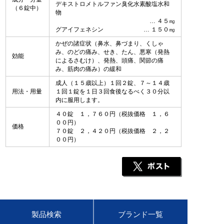
デキストロメトルファン臭化水素酸塩水和
（６錠中）
物
４５㎎
グアイフェネシン
１５０㎎
かぜの諸症状（鼻水、鼻づまり、くしゃ
み、のどの痛み、せき、たん、悪寒（発熱
効能
によるさむけ）、発熱、頭痛、関節の痛
み、筋肉の痛み）の緩和
成人（１５歳以上）１回２錠、７～１４歳
用法・用量
１回１錠を１日３回食後なるべく３０分以
内に服用します。
４０錠 １，７６０円（税抜価格 １，６
００円）
価格
７０錠 ２，４２０円（税抜価格 ２，２
００円）
製品検索
ブランド一覧