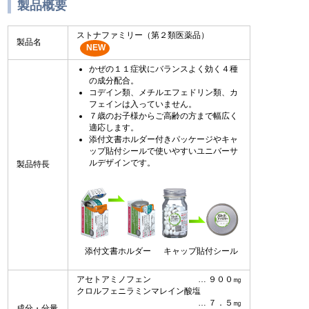
製品概要
ストナファミリー（第２類医薬品）
製品名
NEW
かぜの１１症状にバランスよく効く４種
の成分配合。
コデイン類、メチルエフェドリン類、カ
フェインは入っていません。
７歳のお子様からご高齢の方まで幅広く
適応します。
添付文書ホルダー付きパッケージやキャ
ップ貼付シールで使いやすいユニバーサ
ルデザインです。
製品特長
添付文書ホルダー
キャップ貼付シール
アセトアミノフェン
９００㎎
クロルフェニラミンマレイン酸塩
７．５㎎
成分・分量