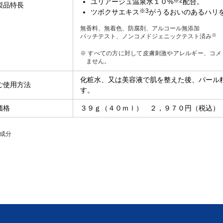
※2
ユリアージュ温泉水１０%
配合。
製品特長
※3
ツボクサエキス
がうるおいのあるハリ
無香料、無着色、防腐剤、アルコール無添加
※
パッチテスト、ノンコメドジェニックテスト済み
※ すべての方に対して皮膚刺激やアレルギー、コ
ません。
化粧水、又は美容液で肌を整えた後、パール
ご使用方法
す。
価格
３９ｇ（４０ｍｌ） ２，９７０円（税込）
肌成分