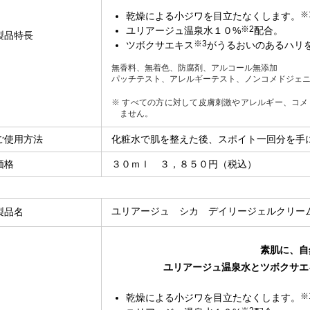
※
乾燥による小ジワを目立たなくします。
※2
ユリアージュ温泉水１０%
配合。
製品特長
※3
ツボクサエキス
がうるおいのあるハリ
無香料、無着色、防腐剤、アルコール無添加
パッチテスト、アレルギーテスト、ノンコメドジェ
※ すべての方に対して皮膚刺激やアレルギー、コ
ません。
ご使用方法
化粧水で肌を整えた後、スポイト一回分を手
価格
３０ｍｌ ３，８５０円（税込）
ユリアージュ シカ デイリージェルクリー
製品名
素肌に、自
ユリアージュ温泉水とツボクサエ
※
乾燥による小ジワを目立たなくします。