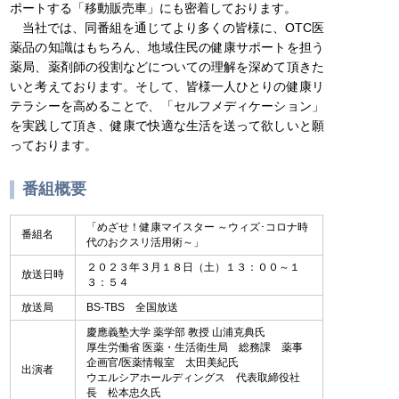
ポートする「移動販売車」にも密着しております。
当社では、同番組を通じてより多くの皆様に、OTC医
薬品の知識はもちろん、地域住民の健康サポートを担う
薬局、薬剤師の役割などについての理解を深めて頂きた
いと考えております。そして、皆様一人ひとりの健康リ
テラシーを高めることで、「セルフメディケーション」
を実践して頂き、健康で快適な生活を送って欲しいと願
っております。
番組概要
「めざせ！健康マイスター ～ウィズ･コロナ時
番組名
代のおクスリ活用術～」
２０２３年３月１８日（土）１３：００～１
放送日時
３：５４
放送局
BS-TBS 全国放送
慶應義塾大学 薬学部 教授 山浦克典氏
厚生労働省 医薬・生活衛生局 総務課 薬事
企画官/医薬情報室 太田美紀氏
出演者
ウエルシアホールディングス 代表取締役社
長 松本忠久氏