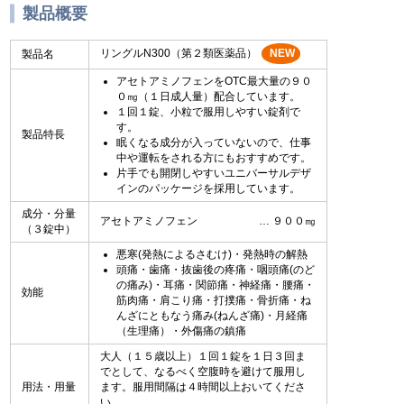
製品概要
リングルN300（第２類医薬品）
NEW
製品名
アセトアミノフェンをOTC最大量の９０
０㎎（１日成人量）配合しています。
１回１錠、小粒で服用しやすい錠剤で
す。
製品特長
眠くなる成分が入っていないので、仕事
中や運転をされる方にもおすすめです。
片手でも開閉しやすいユニバーサルデザ
インのパッケージを採用しています。
成分・分量
アセトアミノフェン
９００㎎
（３錠中）
悪寒(発熱によるさむけ)・発熱時の解熱
頭痛・歯痛・抜歯後の疼痛・咽頭痛(のど
の痛み)・耳痛・関節痛・神経痛・腰痛・
効能
筋肉痛・肩こり痛・打撲痛・骨折痛・ね
んざにともなう痛み(ねんざ痛)・月経痛
（生理痛）・外傷痛の鎮痛
大人（１５歳以上）１回１錠を１日３回ま
でとして、なるべく空腹時を避けて服用し
用法・用量
ます。服用間隔は４時間以上おいてくださ
い。