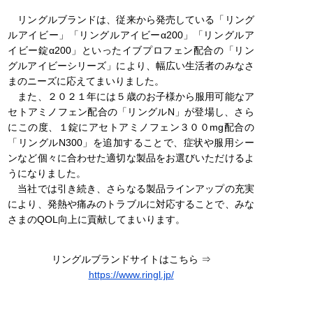
リングルブランドは、従来から発売している「リング
ルアイビー」「リングルアイビーα200」「リングルア
イビー錠α200」といったイブプロフェン配合の「リン
グルアイビーシリーズ」により、幅広い生活者のみなさ
まのニーズに応えてまいりました。
また、２０２１年には５歳のお子様から服用可能なア
セトアミノフェン配合の「リングルN」が登場し、さら
にこの度、１錠にアセトアミノフェン３００mg配合の
「リングルN300」を追加することで、症状や服用シー
ンなど個々に合わせた適切な製品をお選びいただけるよ
うになりました。
当社では引き続き、さらなる製品ラインアップの充実
により、発熱や痛みのトラブルに対応することで、みな
さまのQOL向上に貢献してまいります。
リングルブランドサイトはこちら ⇒
https://www.ringl.jp/