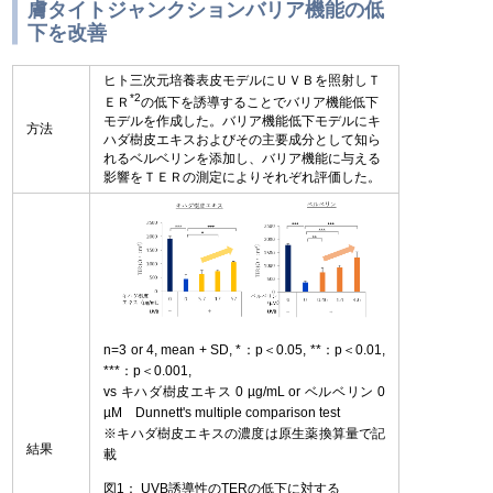
膚タイトジャンクションバリア機能の低
下を改善
ヒト三次元培養表皮モデルにＵＶＢを照射しＴ
*2
ＥＲ
の低下を誘導することでバリア機能低下
モデルを作成した。バリア機能低下モデルにキ
方法
ハダ樹皮エキスおよびその主要成分として知ら
れるベルベリンを添加し、バリア機能に与える
影響をＴＥＲの測定によりそれぞれ評価した。
n=3 or 4, mean + SD, *：p＜0.05, **：p＜0.01,
***：p＜0.001,
vs キハダ樹皮エキス 0 µg/mL or ベルベリン 0
µM Dunnett's multiple comparison test
※キハダ樹皮エキスの濃度は原生薬換算量で記
結果
載
図1： UVB誘導性のTERの低下に対する