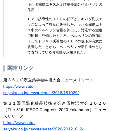
キハダ樹皮エキスおよび主要成分ベルベリンの
作用
ＵＶＢ誘導性のＴＥＲの低下が、キハダ樹皮エ
キスによって有意に改善した。キハダ樹皮エキ
ス中のベルベリン含量を算出し、対応する濃度
で同様に評価したところ、ベルベリンの添加に
よってもＵＶＢ誘導性のＴＥＲの低下が有意に
改善したことから、ベルベリンが活性成分とし
て寄与している可能性が示唆された。
関連リンク
第３５回和漢医薬学会学術大会ニュースリリース
https://www.sato-
seiyaku.co.jp/newsrelease/2018/181029/
第３１回国際化粧品技術者会連盟横浜大会２０２０
（The 31th IFSCC Congress 2020 Yokohama）ニュー
スリリース
https://www.sato-
seiyaku.co.jp/newsrelease/2020/201210_2/