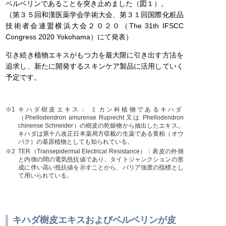
ベルベリンであることを突き止めました（図１）。
（第３５回和漢医薬学会学術大会、第３１回国際化粧品
技術者会連盟横浜大会２０２０（The 31th IFSCC
Congress 2020 Yokohama）にて発表）
引き続き植物エキスがもつ力を最大限に引き出す方法を
追求し、新たに開発するスキンケア製品に活用していく
予定です。
※1
キハダ樹皮エキス： ミカン科植物であるキハダ
（Phellodendron amurense Ruprecht 又は Phellodendron
chinense Schneider）の樹皮の乾燥物から抽出したエキス。
キハダは第十八改正日本薬局方収載の生薬である黄柏（オウ
バク）の基原植物としても知られている。
※2
TER（Transepidermal Electrical Resistance）：表皮の外側
と内側の間の電気抵抗値であり、タイトジャンクションの形
成に伴い高い抵抗値を示すことから、バリア強度の指標とし
て用いられている。
キハダ樹皮エキスおよびベルベリンが皮