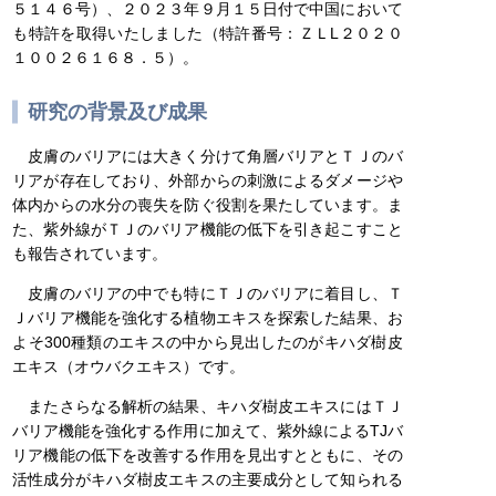
５１４６号）、２０２３年９月１５日付で中国において
も特許を取得いたしました（特許番号：ＺＬL２０２０
１００２６１６８．５）。
研究の背景及び成果
皮膚のバリアには大きく分けて角層バリアとＴＪのバ
リアが存在しており、外部からの刺激によるダメージや
体内からの水分の喪失を防ぐ役割を果たしています。ま
た、紫外線がＴＪのバリア機能の低下を引き起こすこと
も報告されています。
皮膚のバリアの中でも特にＴＪのバリアに着目し、Ｔ
Ｊバリア機能を強化する植物エキスを探索した結果、お
よそ300種類のエキスの中から見出したのがキハダ樹皮
エキス（オウバクエキス）です。
またさらなる解析の結果、キハダ樹皮エキスにはＴＪ
バリア機能を強化する作用に加えて、紫外線によるTJバ
リア機能の低下を改善する作用を見出すとともに、その
活性成分がキハダ樹皮エキスの主要成分として知られる