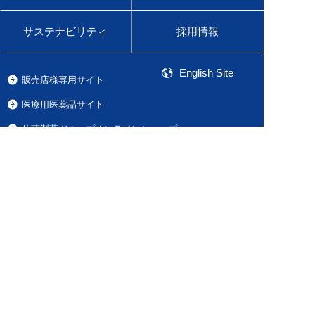
サステナビリティ
採用情報
English Site
販売店様専用サイト
医療用医薬品サイト
佐藤製薬グループオンラインショップ
Global Site
Product Information
ご利用条件
プライバシーポリシー
ソーシャルメディアポリシー
ウェブアクセシビリティ
佐藤製薬株式会社
©Sato Pharmaceutical Co.,Ltd All Rights Reserved.
Major League Baseball trademarks and copyrights are used with
permission of Major League Baseball. Visit MLB.com.