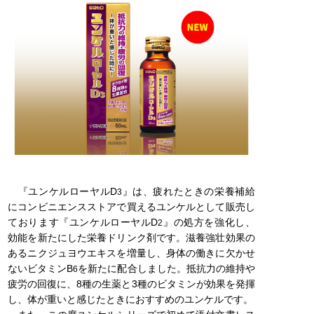
『ユンケルローヤルD
』は、疲れたときの栄養補給
3
にコンビニエンスストアで買えるユンケルとして販売し
ております『ユンケルローヤルD
』の処方を強化し、
2
効能を新たにした栄養ドリンク剤です。滋養強壮効果の
あるニクジュヨウエキスを増量し、身体の働きに欠かせ
ないビタミンB
を新たに配合しました。抵抗力の維持や
6
疲労の回復に、8種の生薬と3種のビタミンが効果を発揮
し、体が重いと感じたときにおすすめのユンケルです。