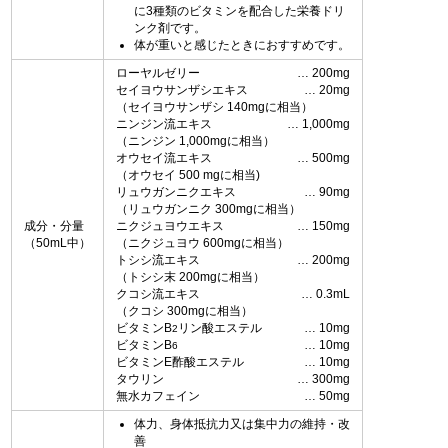
に3種類のビタミンを配合した栄養ドリ
ンク剤です。
体が重いと感じたときにおすすめです。
ローヤルゼリー
200mg
セイヨウサンザシエキス
20mg
（セイヨウサンザシ 140mgに相当）
ニンジン流エキス
1,000mg
（ニンジン 1,000mgに相当）
オウセイ流エキス
500mg
（オウセイ 500 mgに相当)
リュウガンニクエキス
90mg
（リュウガンニク 300mgに相当）
成分・分量
ニクジュヨウエキス
150mg
（50mL中）
（ニクジュヨウ 600mgに相当）
トシシ流エキス
200mg
（トシシ末 200mgに相当）
クコシ流エキス
0.3mL
（クコシ 300mgに相当）
ビタミンB
リン酸エステル
10mg
2
ビタミンB
10mg
6
ビタミンE酢酸エステル
10mg
タウリン
300mg
無水カフェイン
50mg
体力、身体抵抗力又は集中力の維持・改
善