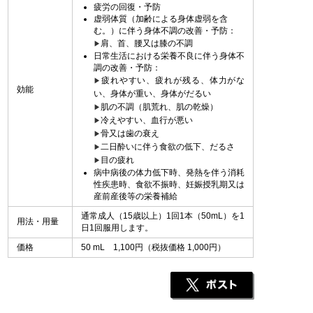
疲労の回復・予防
虚弱体質（加齢による身体虚弱を含
む。）に伴う身体不調の改善・予防：
肩、首、腰又は膝の不調
▶︎
日常生活における栄養不良に伴う身体不
調の改善・予防：
疲れやすい、疲れが残る、体力がな
▶︎
効能
い、身体が重い、身体がだるい
肌の不調（肌荒れ、肌の乾燥）
▶︎
冷えやすい、血行が悪い
▶︎
骨又は歯の衰え
▶︎
二日酔いに伴う食欲の低下、だるさ
▶︎
目の疲れ
▶︎
病中病後の体力低下時、発熱を伴う消耗
性疾患時、食欲不振時、妊娠授乳期又は
産前産後等の栄養補給
通常成人（15歳以上）1回1本（50mL）を1
用法・用量
日1回服用します。
価格
50 mL 1,100円（税抜価格 1,000円）