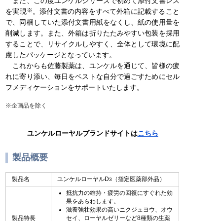
また、この度ユンケルシリーズで初めて添付文書レス
※
を実現
。添付文書の内容をすべて外箱に記載すること
で、同梱していた添付文書用紙をなくし、紙の使用量を
削減します。また、外箱は折りたたみやすい包装を採用
することで、リサイクルしやすく、全体として環境に配
慮したパッケージとなっています。
これからも佐藤製薬は、ユンケルを通じて、皆様の疲
れに寄り添い、毎日をベストな自分で過ごすためにセル
フメディケーションをサポートいたします。
※企画品を除く
ユンケルローヤルブランドサイトは
こちら
製品概要
製品名
ユンケルローヤルD
（指定医薬部外品）
3
抵抗力の維持・疲労の回復にすぐれた効
果をあらわします。
滋養強壮効果の高いニクジュヨウ、オウ
製品特長
セイ、ローヤルゼリーなど8種類の生薬