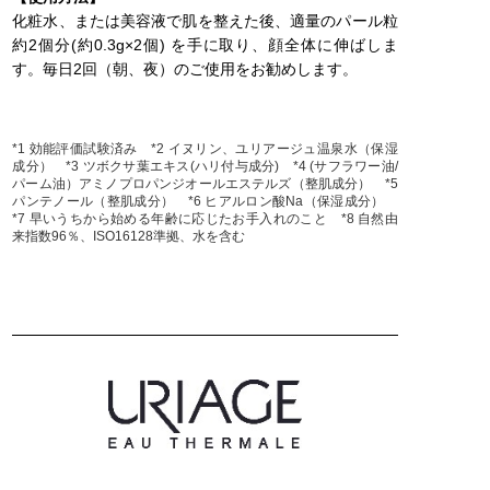
化粧水、または美容液で肌を整えた後、適量のパール粒
約2個分(約0.3g×2個) を手に取り、顔全体に伸ばしま
す。毎日2回（朝、夜）のご使用をお勧めします。
*1 効能評価試験済み *2 イヌリン、ユリアージュ温泉水（保湿
成分） *3 ツボクサ葉エキス(ハリ付与成分) *4 (サフラワー油/
パーム油）アミノプロパンジオールエステルズ（整肌成分） *5
パンテノール（整肌成分） *6 ヒアルロン酸Na（保湿成分）
*7 早いうちから始める年齢に応じたお手入れのこと *8 自然由
来指数96％、ISO16128準拠、水を含む