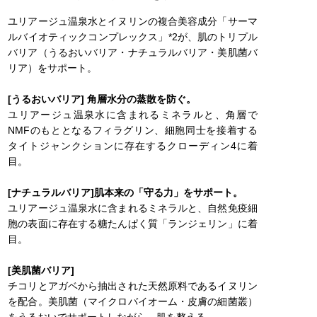
ユリアージュ温泉水とイヌリンの複合美容成分「サーマ
ルバイオティックコンプレックス」*2が、肌のトリプル
バリア（うるおいバリア・ナチュラルバリア・美肌菌バ
リア）をサポート。
[うるおいバリア] 角層水分の蒸散を防ぐ。
ユリアージュ温泉水に含まれるミネラルと、角層で
NMFのもととなるフィラグリン、細胞同士を接着する
タイトジャンクションに存在するクローディン4に着
目。
[ナチュラルバリア]肌本来の「守る力」をサポート。
ユリアージュ温泉水に含まれるミネラルと、自然免疫細
胞の表面に存在する糖たんぱく質「ランジェリン」に着
目。
[美肌菌バリア]
チコリとアガベから抽出された天然原料であるイヌリン
を配合。美肌菌（マイクロバイオーム・皮膚の細菌叢）