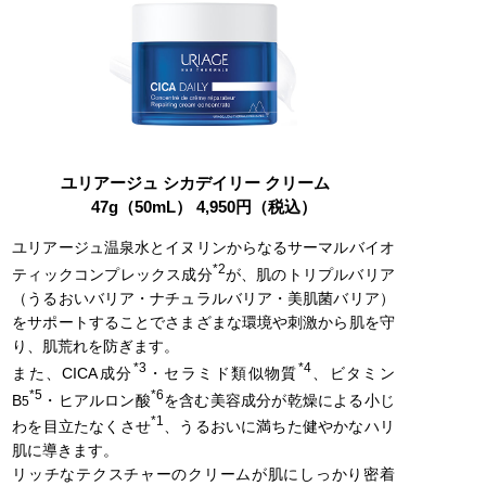
ユリアージュ シカデイリー クリーム
47g（50mL） 4,950円（税込）
ユリアージュ温泉水とイヌリンからなるサーマルバイオ
*2
ティックコンプレックス成分
が、肌のトリプルバリア
（うるおいバリア・ナチュラルバリア・美肌菌バリア）
をサポートすることでさまざまな環境や刺激から肌を守
り、肌荒れを防ぎます。
*3
*4
また、CICA成分
・セラミド類似物質
、ビタミン
*5
*6
B
・ヒアルロン酸
を含む美容成分が乾燥による小じ
5
*1
わを目立たなくさせ
、うるおいに満ちた健やかなハリ
肌に導きます。
リッチなテクスチャーのクリームが肌にしっかり密着