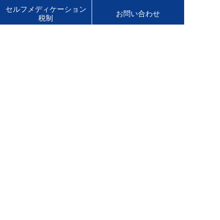
セルフメディケーション
お問い合わせ
税制
会社情報
ニュースリリース
サステナビリティ
採用情報
English Site
販売店様専用サイト
医療用医薬品サイト
佐藤製薬グループオンラインショップ
Global Site
Product Information
ご利用条件
プライバシーポリシー
ソーシャルメディアポリシー
ウェブアクセシビリティ