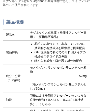
※ナゾネックスはN.V.Organonの登録商標であり、ライセンスに
基づいて使用されています。
製品概要
ナゾネックス点鼻薬＜季節性アレルギー専
製品名
用＞（要指導医薬品）
花粉症の鼻づまり、鼻水、くしゃみに
効果的な有効成分を医療用と同量配合
製品特長
OTC医薬品で初めての1日1回タイプの
持続性ステロイド点鼻薬
眠くなる成分・口が渇く成分無配合
モメタゾンフランカルボン酸エステル水和
物
成分・分量
52mg
（100g中）
（モメタゾンフランカルボン酸エステルと
して50mg）
花粉による季節性アレルギーの次のような
効能
症状の緩和：鼻づまり、鼻みず（鼻汁過
多）、くしゃみ