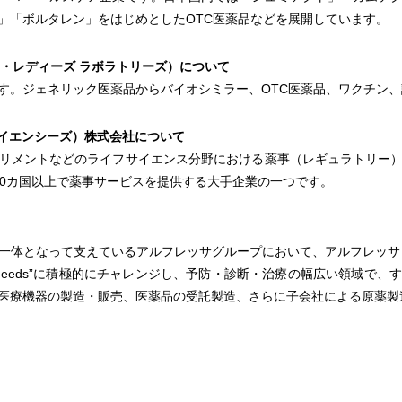
」「ボルタレン」をはじめとしたOTC医薬品などを展開しています。
d.（ドクター・レディーズ ラボラトリーズ）について
。ジェネリック医薬品からバイオシミラー、OTC医薬品、ワクチン、
ライフ サイエンシーズ）株式会社について
メントなどのライフサイエンス分野における薬事（レギュラトリー）支援を
20カ国以上で薬事サービスを提供する大手企業の一つです。
体となって支えているアルフレッサグループにおいて、アルフレッサ
ical Needs”に積極的にチャレンジし、予防・診断・治療の幅広い領域
医療機器の製造・販売、医薬品の受託製造、さらに子会社による原薬製