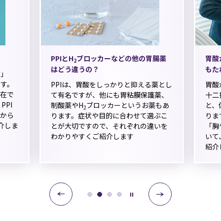
PPIとH
ブロッカーなどの他の胃腸薬
胃酸
2
はどう違うの？
もた
け」
す。
PPIは、胃酸をしっかりと抑える薬とし
胃酸
在で
て有名ですが、他にも胃粘膜保護薬、
十二
PPI
制酸薬やH
ブロッカーというお薬もあ
と、
2
から
ります。症状や目的に合わせて選ぶこ
りま
介しま
とが大切ですので、それぞれの違いを
「胸
わかりやすくご紹介します
いて
紹介
0
1
2
3