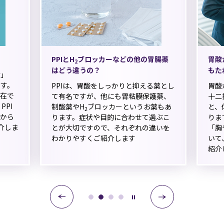
PPIとH
ブロッカーなどの他の胃腸薬
胃酸
2
はどう違うの？
もた
け」
す。
PPIは、胃酸をしっかりと抑える薬とし
胃酸
在で
て有名ですが、他にも胃粘膜保護薬、
十二
PPI
制酸薬やH
ブロッカーというお薬もあ
と、
2
から
ります。症状や目的に合わせて選ぶこ
りま
介しま
とが大切ですので、それぞれの違いを
「胸
わかりやすくご紹介します
いて
紹介
0
1
2
3