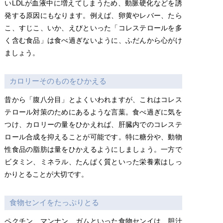
いLDLが血液中に増えてしまうため、動脈硬化などを誘
発する原因にもなります。例えば、卵黄やレバー、たら
こ、すじこ、いか、えびといった「コレステロールを多
く含む食品」は食べ過ぎないように、ふだんから心がけ
ましょう。
カロリーそのものをひかえる
昔から「腹八分目」とよくいわれますが、これはコレス
テロール対策のためにあるような言葉。食べ過ぎに気を
つけ、カロリーの量をひかえれば、肝臓内でのコレステ
ロール合成を抑えることが可能です。特に糖分や、動物
性食品の脂肪は量をひかえるようにしましょう。一方で
ビタミン、ミネラル、たんぱく質といった栄養素はしっ
かりとることが大切です。
食物センイをたっぷりとる
ペクチン、マンナン、ガムといった食物センイは、胆汁