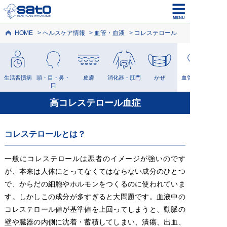
HOME
ヘルスケア情報
血管・血液
コレステロール
生活習慣病
頭・目・鼻・
皮膚
消化器・肛門
かぜ
血管・血液
口
高コレステロール血症
コレステロールとは？
一般にコレステロールは悪者のイメージが強いのです
が、本来は人体にとってなくてはならない成分のひとつ
で、からだの細胞やホルモンをつくるのに使われていま
す。しかしこの成分が多すぎると大問題です。血液中の
コレステロール値が基準値を上回ってしまうと、動脈の
壁や臓器の内側に沈着・蓄積してしまい、潰瘍、出血、