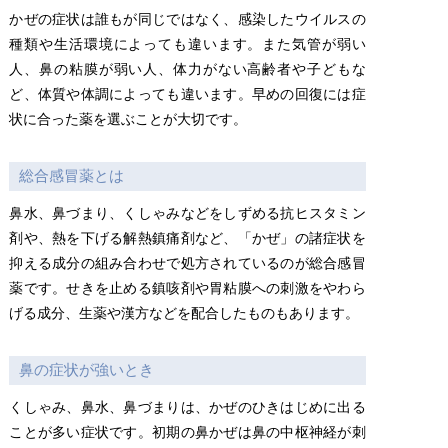
かぜの症状は誰もが同じではなく、感染したウイルスの
種類や生活環境によっても違います。また気管が弱い
人、鼻の粘膜が弱い人、体力がない高齢者や子どもな
ど、体質や体調によっても違います。早めの回復には症
状に合った薬を選ぶことが大切です。
総合感冒薬とは
鼻水、鼻づまり、くしゃみなどをしずめる抗ヒスタミン
剤や、熱を下げる解熱鎮痛剤など、「かぜ」の諸症状を
抑える成分の組み合わせで処方されているのが総合感冒
薬です。せきを止める鎮咳剤や胃粘膜への刺激をやわら
げる成分、生薬や漢方などを配合したものもあります。
鼻の症状が強いとき
くしゃみ、鼻水、鼻づまりは、かぜのひきはじめに出る
ことが多い症状です。初期の鼻かぜは鼻の中枢神経が刺