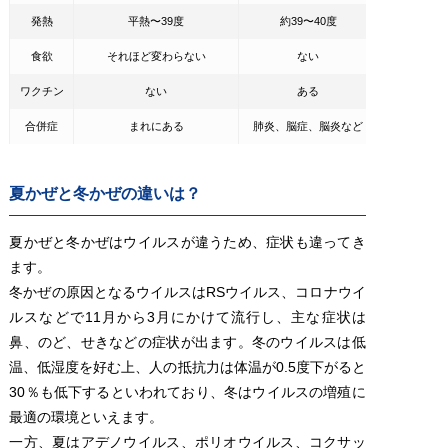
発熱
平熱〜39度
約39〜40度
食欲
それほど変わらない
ない
ワクチン
ない
ある
合併症
まれにある
肺炎、脳症、脳炎など
夏かぜと冬かぜの違いは？
夏かぜと冬かぜはウイルスが違うため、症状も違ってき
ます。
冬かぜの原因となるウイルスはRSウイルス、コロナウイ
ルスなどで11月から3月にかけて流行し、主な症状は
鼻、のど、せきなどの症状が出ます。冬のウイルスは低
温、低湿度を好む上、人の抵抗力は体温が0.5度下がると
30％も低下するといわれており、冬はウイルスの増殖に
最適の環境といえます。
一方、夏はアデノウイルス、ポリオウイルス、コクサッ