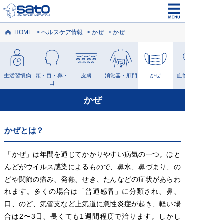
HOME
ヘルスケア情報
かぜ
かぜ
生活習慣病
頭・目・鼻・
皮膚
消化器・肛門
かぜ
血管・血液
口
かぜ
かぜとは？
「かぜ」は年間を通じてかかりやすい病気の一つ。ほと
んどがウイルス感染によるもので、鼻水、鼻づまり、の
どや関節の痛み、発熱、せき、たんなどの症状があらわ
れます。多くの場合は「普通感冒」に分類され、鼻、
口、のど、気管支など上気道に急性炎症が起き、軽い場
合は2〜3日、長くても1週間程度で治ります。しかし