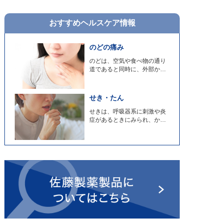
おすすめヘルスケア情報
のどの痛み
のどは、空気や食べ物の通り
道であると同時に、外部から
侵入してくる病原体と接触す
る“最前線”でもあるため、抵
抗力が低くなると細菌感染を
せき・たん
おこしやすくなります。
せきは、呼吸器系に刺激や炎
症があるときにみられ、かぜ
などで炎症が気管に及ぶと、
気管内の分泌物が増えて、た
んになります。