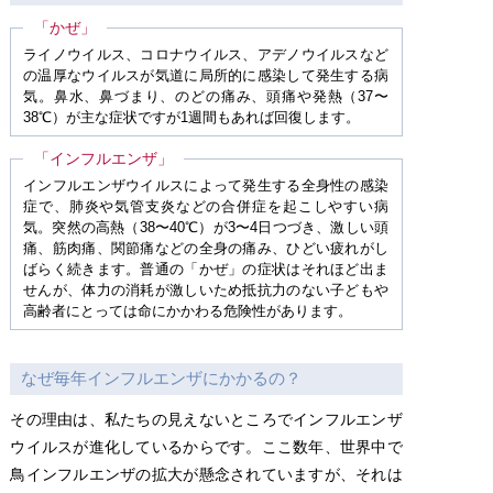
「かぜ」
ライノウイルス、コロナウイルス、アデノウイルスなど
の温厚なウイルスが気道に局所的に感染して発生する病
気。鼻水、鼻づまり、のどの痛み、頭痛や発熱（37〜
38℃）が主な症状ですが1週間もあれば回復します。
「インフルエンザ」
インフルエンザウイルスによって発生する全身性の感染
症で、肺炎や気管支炎などの合併症を起こしやすい病
気。突然の高熱（38〜40℃）が3〜4日つづき、激しい頭
痛、筋肉痛、関節痛などの全身の痛み、ひどい疲れがし
ばらく続きます。普通の「かぜ」の症状はそれほど出ま
せんが、体力の消耗が激しいため抵抗力のない子どもや
高齢者にとっては命にかかわる危険性があります。
なぜ毎年インフルエンザにかかるの？
その理由は、私たちの見えないところでインフルエンザ
ウイルスが進化しているからです。ここ数年、世界中で
鳥インフルエンザの拡大が懸念されていますが、それは