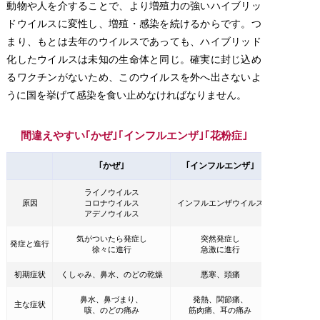
動物や人を介することで、より増殖力の強いハイブリッ
ドウイルスに変性し、増殖・感染を続けるからです。つ
まり、もとは去年のウイルスであっても、ハイブリッド
化したウイルスは未知の生命体と同じ。確実に封じ込め
るワクチンがないため、このウイルスを外へ出さないよ
うに国を挙げて感染を食い止めなければなりません。
間違えやすい｢かぜ｣｢インフルエンザ｣｢花粉症｣
｢かぜ｣
｢インフルエンザ｣
ライノウイルス
原因
コロナウイルス
インフルエンザウイルス
アデノウイルス
気がついたら発症し
突然発症し
発症と進行
徐々に進行
急激に進行
初期症状
くしゃみ、鼻水、のどの乾燥
悪寒、頭痛
鼻水、鼻づまり、
発熱、関節痛、
主な症状
咳、のどの痛み
筋肉痛、耳の痛み