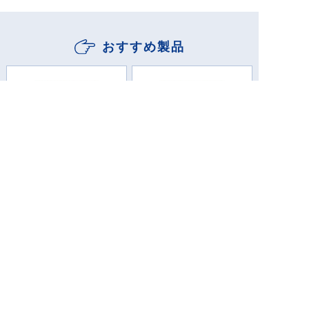
おすすめ製品
ストナアイビージェル
ストナプラスジェルEX
EX