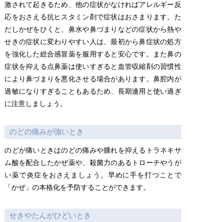
激されて起きるため、他の症状がなければアレルギー反
応をおさえる抗ヒスタミン剤で症状はおさまります。た
だしかぜをひくと、鼻水や鼻づまりなどの症状から熱や
せきの症状に変わりやすい人は、最初から鼻症状の処方
を強化した総合感冒薬を服用すると安心です。また鼻の
症状を抑える点鼻薬は使いすぎると血管収縮剤の習慣性
により鼻づまりを悪化させる場合があります。鼻腔内が
過敏になりすぎることもあるため、長期連用と使い過ぎ
に注意しましょう。
のどの痛みが強いとき
のどが痛いときはのどの痛みや腫れを抑えるトラネキサ
ム酸を配合したかぜ薬や、殺菌力のあるトローチやうが
い薬で炎症をおさえましょう。早めに手を打つことで
「かぜ」の本格化を予防することができます。
せきやたんがひどいとき